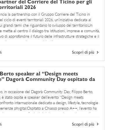
artner del Corriere del Ticino per gli
erritoriali 2026
cia la partnership con il Gruppo Corriere del Ticino in
l ciclo di eventi territoriali 2026, un’iniziativa dedicata al
ui grandi temi che riguardano lo sviluppo del territorio.Un
 mette al centro il dialogo tra istituzioni, imprese e comunità,
ivo di approfondire il futuro delle infrastrutture strategiche e il
 sul contesto urbano e sociale. “La ...
6
Scopri di più
 Berto speaker al “Design meets
le” Dagorà Community Day ospitato da
aio, in occasione del Dagorà Community Day, Filippo Berto,
è stato ospite e speaker dell’evento “Design meets
confronto internazionale dedicato a design, lifestyle, tecnologie
erienze phygital.Ospitato a Chiasso presso A++, l’evento ha
nde, startup e professionisti del settore in una giornata di
ento e networking. Al centro del ...
6
Scopri di più