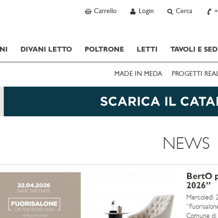
Carrello
Login
Cerca
+
NI
DIVANI LETTO
POLTRONE
LETTI
TAVOLI E SED
MADE IN MEDA
PROGETTI REA
NEWS
BertO p
2026”
Mercoledì 
“Fuorisalon
Comune di M