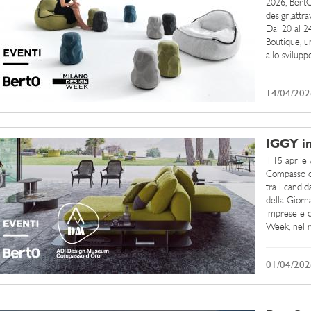
2026, BertO
design,attr
Dal 20 al 24
Boutique, un
allo svilupp
14/04/202
IGGY i
Il 15 apri
Compasso d’
tra i candi
della Giorn
Imprese e de
Week, nel m
01/04/202