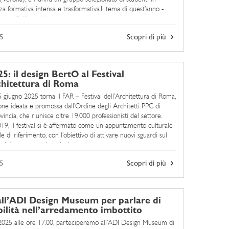
a formativa intensa e trasformativa.Il tema di quest’anno -
 confini” - guiderà una settimana ...
5
Scopri di più
5: il design BertO al Festival
chitettura di Roma
5 giugno 2025 torna il FAR – Festival dell’Architettura di Roma,
one ideata e promossa dall’Ordine degli Architetti PPC di
ncia, che riunisce oltre 19.000 professionisti del settore.
19, il festival si è affermato come un appuntamento culturale
e di riferimento, con l’obiettivo di attivare nuovi sguardi sul
città attraverso installazioni, ...
5
Scopri di più
ll’ADI Design Museum per parlare di
bilità nell’arredamento imbottito
 2025 alle ore 17.00, parteciperemo all’ADI Design Museum di