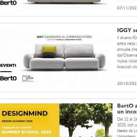
07/11/202
IGGY se
Il divano I
entra nella
annuale che 
dall’Osser
nuova visio
braccioli c
diverse, acc
20/10/202
BertO 
un inco
Dal 22 al 2
2025, con un
Ideato da Lo
Valpantena 