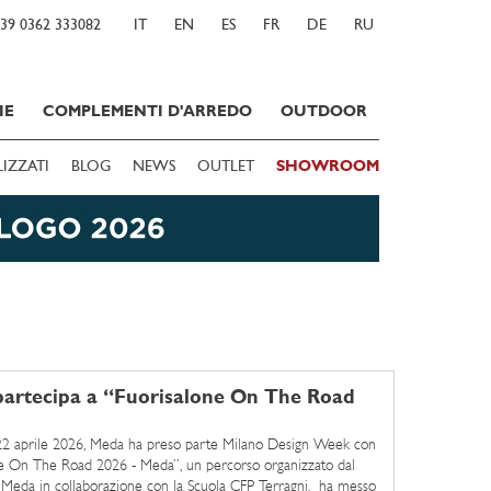
39 0362 333082
IT
EN
ES
FR
DE
RU
IE
COMPLEMENTI D'ARREDO
OUTDOOR
LIZZATI
BLOG
NEWS
OUTLET
SHOWROOM
artecipa a “Fuorisalone On The Road
22 aprile 2026, Meda ha preso parte Milano Design Week con
e On The Road 2026 - Meda”, un percorso organizzato dal
eda in collaborazione con la Scuola CFP Terragni, ha messo