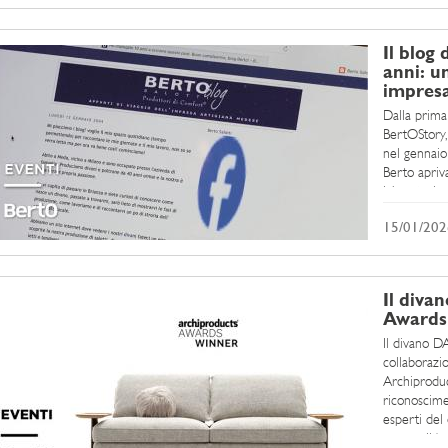
Il blog
anni: u
impres
Dalla prima 
BertOStory, 
nel gennaio
Berto apriva
laboratorio 
diventato Be
15/01/202
Il diva
Awards 
Il divano D
collaborazio
Archiproduc
riconoscime
esperti del 
per qualità p