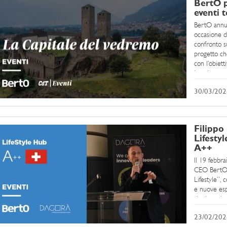
BertO p
eventi t
BertO annun
occasione de
confronto s
progetto che
con l’obiett
loro impatto
30/03/202
Filippo
Lifesty
A++
Il 19 febbr
CEO BertO, 
Lifestyle”, 
e nuove esp
riunito azie
approfondim
23/02/202