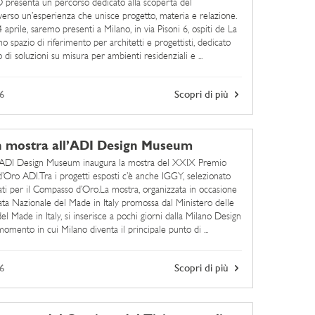
 presenta un percorso dedicato alla scoperta del
averso un’esperienza che unisce progetto, materia e relazione.
 aprile, saremo presenti a Milano, in via Pisoni 6, ospiti de La
o spazio di riferimento per architetti e progettisti, dedicato
o di soluzioni su misura per ambienti residenziali e ...
6
Scopri di più
n mostra all’ADI Design Museum
le ADI Design Museum inaugura la mostra del XXIX Premio
Oro ADI.Tra i progetti esposti c’è anche IGGY, selezionato
dati per il Compasso d’Oro.La mostra, organizzata in occasione
ata Nazionale del Made in Italy promossa dal Ministero delle
l Made in Italy, si inserisce a pochi giorni dalla Milano Design
omento in cui Milano diventa il principale punto di ...
6
Scopri di più