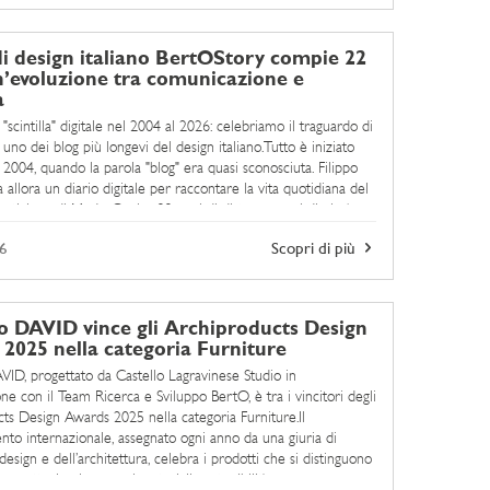
 di design italiano BertOStory compie 22
n’evoluzione tra comunicazione e
a
"scintilla" digitale nel 2004 al 2026: celebriamo il traguardo di
uno dei blog più longevi del design italiano.Tutto è iniziato
 2004, quando la parola "blog" era quasi sconosciuta. Filippo
 allora un diario digitale per raccontare la vita quotidiana del
artigiano di Meda. Oggi, a 22 anni di distanza, quel diario è
rtOStory: la memoria viva di ...
6
Scopri di più
no DAVID vince gli Archiproducts Design
2025 nella categoria Furniture
AVID, progettato da Castello Lagravinese Studio in
ne con il Team Ricerca e Sviluppo BertO, è tra i vincitori degli
ts Design Awards 2025 nella categoria Furniture.Il
nto internazionale, assegnato ogni anno da una giuria di
design e dell’architettura, celebra i prodotti che si distinguono
rogettuale, ricerca sui materiali, sostenibilità e ...