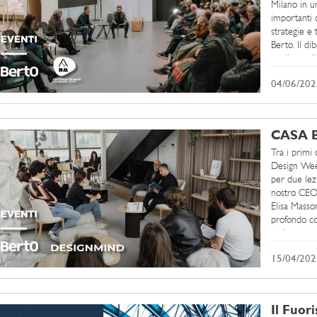
Milano in u
importanti 
strategie e
Berto. Il di
applicata al
04/06/202
CASA B
Tra i primi
Design Wee
per due lezi
nostro CEO 
Elisa Masso
profondo co
scelto quest’
15/04/202
Il Fuor