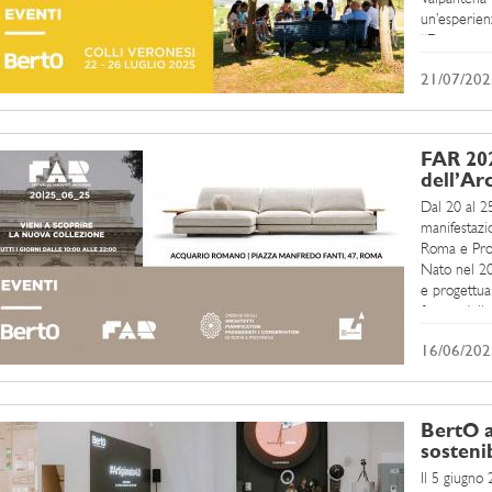
un’esperienz
“Danzare sui
21/07/202
FAR 202
dell’Ar
Dal 20 al 2
manifestazi
Roma e Provi
Nato nel 20
e progettual
futuro della 
16/06/202
BertO a
sosteni
Il 5 giugno