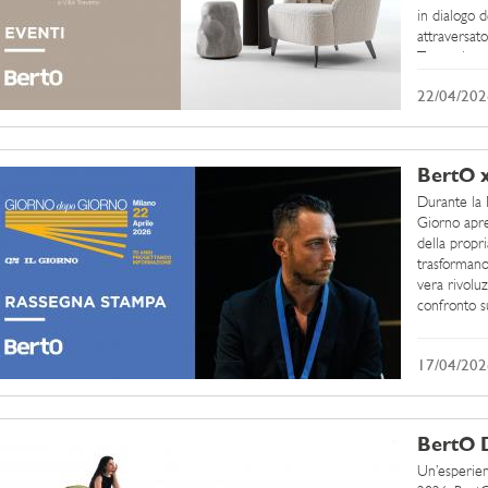
in dialogo d
attraversato
Traversi - e
22/04/202
BertO x
Durante la 
Giorno apre
della propr
trasformano
vera rivoluz
confronto su
17/04/202
BertO 
Un’esperien