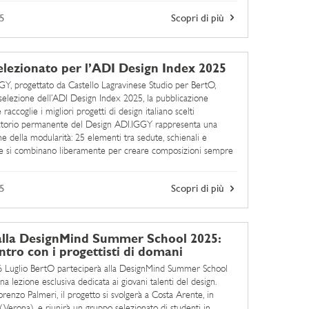
5
Scopri di più
lezionato per l’ADI Design Index 2025
GGY, progettato da Castello Lagravinese Studio per BertO,
 selezione dell’ADI Design Index 2025, la pubblicazione
raccoglie i migliori progetti di design italiano scelti
vatorio permanente del Design ADI.IGGY rappresenta una
ne della modularità: 25 elementi tra sedute, schienali e
he si combinano liberamente per creare composizioni sempre
ompagnate ...
5
Scopri di più
alla DesignMind Summer School 2025:
ntro con i progettisti di domani
6 Luglio BertO parteciperà alla DesignMind Summer School
a lezione esclusiva dedicata ai giovani talenti del design.
renzo Palmeri, il progetto si svolgerà a Costa Arente, in
(Verona), e riunirà un gruppo selezionato di studenti in