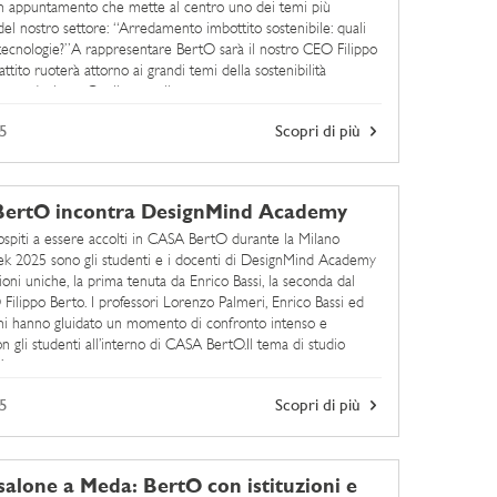
n appuntamento che mette al centro uno dei temi più
del nostro settore: “Arredamento imbottito sostenibile: quali
 tecnologie?”A rappresentare BertO sarà il nostro CEO Filippo
battito ruoterà attorno ai grandi temi della sostenibilità
la produzione: Quali sono gli ...
5
Scopri di più
ertO incontra DesignMind Academy
 ospiti a essere accolti in CASA BertO durante la Milano
k 2025 sono gli studenti e i docenti di DesignMind Academy
oni uniche, la prima tenuta da Enrico Bassi, la seconda dal
Filippo Berto. I professori Lorenzo Palmeri, Enrico Bassi ed
ni hanno gIuidato un momento di confronto intenso e
n gli studenti all’interno di CASA BertO.Il tema di studio
anno ...
5
Scopri di più
isalone a Meda: BertO con istituzioni e