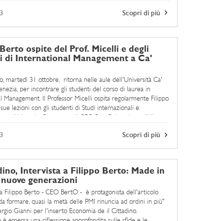
3
Scopri di più
Berto ospite del Prof. Micelli e degli
i di International Management a Ca'
o, martedì 31 ottobre, ritorna nelle aule dell'Università Ca'
enezia, per incontrare gli studenti del corso di laurea in
al Management. Il Professor Micelli ospita regolarmente Filippo
sue lezioni con gli studenti di Studi internazionali e
ione di Venezia. Questa per il CEO BertO è un incredibile
di dialogare con studenti ...
3
Scopri di più
dino, Intervista a Filippo Berto: Made in
nuove generazioni
 a Filippo Berto - CEO BertO - è protagonista dell'articolo
da formare, quasi la metà delle PMI rinuncia ad ordini in più"
ergio Gianni per l'inserto Economia de il Cittadino.
o è emersa una riflessione approfondita sulle sfide e le