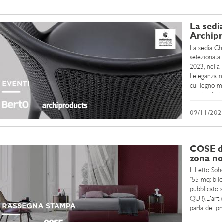
La sedi
Archip
La sedia Ch
selezionata
2023, nella 
l'eleganza m
cui legno ma
segni stilist
09/11/202
COSE di
zona no
Il Letto Soh
"55 mq: bil
pubblicato 
QUI!).L'arti
parla del pr
dell’800 e r