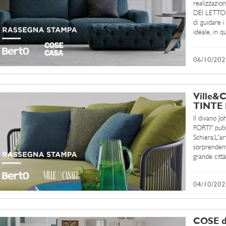
realizzazio
DEI LETTOR
di guidare i
ideale, in q
open space 
...
06/10/202
Ville&
TINTE F
Il divano J
FORTI" pubb
Schiera.L'a
sorprendent
grande città
proposte, em
04/10/202
COSE di