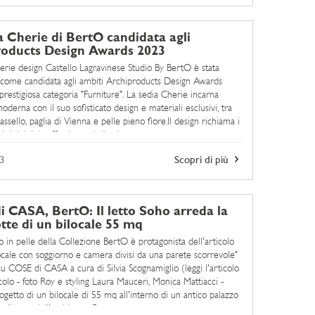
a Cherie di BertO candidata agli
roducts Design Awards 2023
erie design Castello Lagravinese Studio By BertO è stata
 come candidata agli ambiti Archiproducts Design Awards
prestigiosa categoria "Furniture". La sedia Cherie incarna
oderna con il suo sofisticato design e materiali esclusivi, tra
ssello, paglia di Vienna e pelle pieno fiore.Il design richiama i
ici tipici dei caffè viennesi di primo ...
3
Scopri di più
 CASA, BertO: Il letto Soho arreda la
tte di un bilocale 55 mq
o in pelle della Collezione BertO è protagonista dell'articolo
ocale con soggiorno e camera divisi da una parete scorrevole"
su COSE di CASA a cura di Silvia Scognamiglio (leggi l'articolo
colo - foto Roy e styling Laura Mauceri, Monica Mattiacci -
ogetto di un bilocale di 55 mq all'interno di un antico palazzo
ealizzato dall'architetto Cesare ...