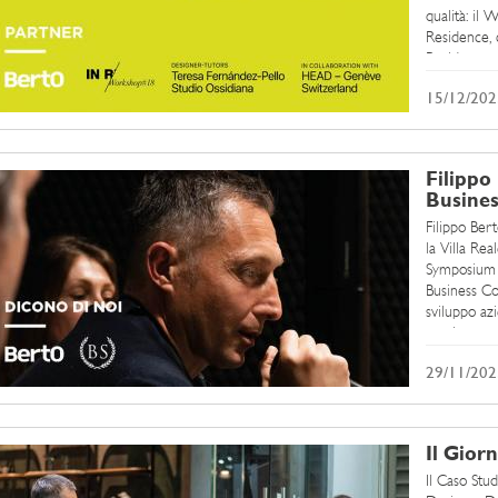
qualità: i
Residence, 
Residence, d
15/12/202
Filippo
Busine
Filippo Ber
la Villa Re
Symposium 2
Business Co
sviluppo az
con imprendi
29/11/202
Il Gior
Il Caso Stu