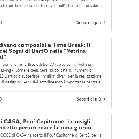
 atto per le imprese del territorio nell'affrontare il problema
'inserimento delle figure specializzate nei ...
3
Scopri di più
 divano componibile Time Break: Il
dei Sogni di BertO nella "Vetrina
ti"
omponibile Time Break di BertO scelto per la "Vetrina
i Living - Corriere della Sera pubblicata sul numero di
.L'articolo suggerisce i migliori divani per la realizzazione
 di design più esclusivi, sottolineando l'importanza centrale
no riveste all'interno di un salotto. Questo non è soltanto un
emento d'arredamento, ma piuttosto il protagonista ...
3
Scopri di più
 CASA, Pouf Capitonné: i consigli
chitetto per arredare la zona giorno
 COSE di CASA ha scelto il Pouf Capitonnè di BertO per la