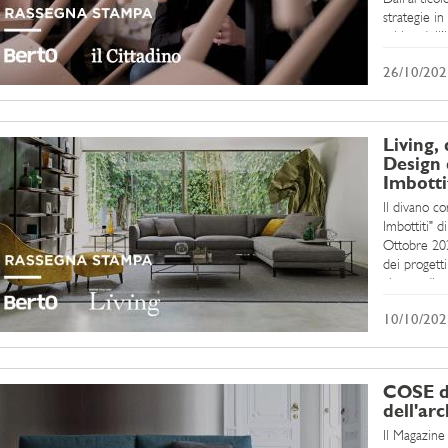
strategie in
critico dell
26/10/202
Living,
Design 
Imbotti
Il divano c
Imbottiti" d
Ottobre 2023
dei progetti
che un diva
semplice el
10/10/202
COSE di
dell'ar
Il Magazine