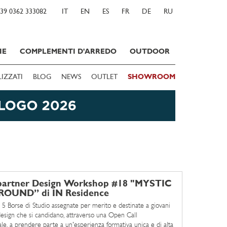
39 0362 333082
IT
EN
ES
FR
DE
RU
IE
COMPLEMENTI D'ARREDO
OUTDOOR
LIZZATI
BLOG
NEWS
OUTLET
SHOWROOM
partner Design Workshop #18 "MYSTIC
OUND” di IN Residence
 5 Borse di Studio assegnate per merito e destinate a giovani
 design che si candidano, attraverso una Open Call
ale, a prendere parte a un'esperienza formativa unica e di alta