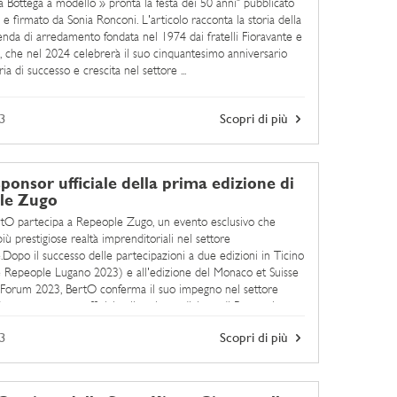
 Bottega a modello » pronta la festa dei 50 anni" pubblicato
 e firmato da Sonia Ronconi. L'articolo racconta la storia della
ienda di arredamento fondata nel 1974 dai fratelli Fioravante e
, che nel 2024 celebrerà il suo cinquantesimo anniversario
ia di successo e crescita nel settore ...
3
Scopri di più
ponsor ufficiale della prima edizione di
le Zugo
rtO partecipa a Repeople Zugo, un evento esclusivo che
più prestigiose realtà imprenditoriali nel settore
.Dopo il successo delle partecipazioni a due edizioni in Ticino
 Repeople Lugano 2023) e all'edizione del Monaco et Suisse
Forum 2023, BertO conferma il suo impegno nel settore
o come sponsor ufficiale alla prima edizione di Repeople
ione ...
3
Scopri di più