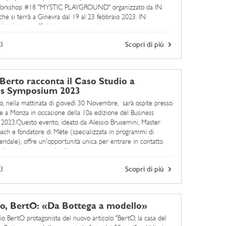
l Workshop #18 "MYSTIC PLAYGROUND" organizzato da IN
che si terrà a Ginevra dal 19 al 23 febbraio 2023. IN
i cui siamo ufficialmente partner, è un progetto ...
3
Scopri di più
 Berto racconta il Caso Studio a
ss Symposium 2023
to, nella mattinata di giovedì 30 Novembre, sarà ospite presso
ale a Monza in occasione della 10a edizione del Business
023.Questo evento, ideato da Alessio Brusemini, Master
ach e fondatore di Mète (specializzata in programmi di
iendale), offre un'opportunità unica per entrare in contatto
tori, ascoltare storie d'impresa e trovare ...
3
Scopri di più
no, BertO: «Da Bottega a modello»
dio BertO protagonista del nuovo articolo "BertO, la casa del