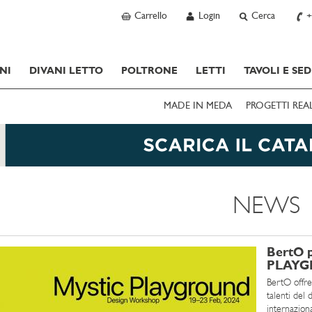
Carrello
Login
Cerca
+
NI
DIVANI LETTO
POLTRONE
LETTI
TAVOLI E SED
MADE IN MEDA
PROGETTI REA
NEWS
BertO 
PLAYGR
BertO offre
talenti del
internazion