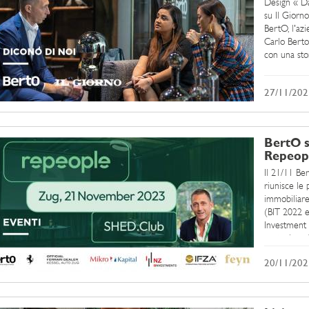
Design « Da
su Il Giorno
BertO, l'az
Carlo Berto
con una stor
27/11/202
BertO s
Repeop
Il 21/11 Be
riunisce le 
immobiliare
(BIT 2022 e
Investment 
partecipand
Zugo.L'occas
20/11/202