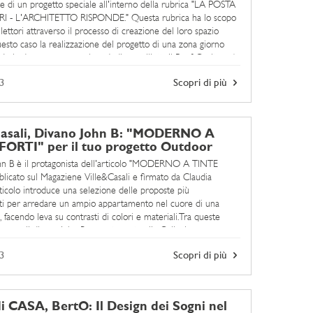
ne di un progetto speciale all'interno della rubrica "LA POSTA
I - L'ARCHITETTO RISPONDE." Questa rubrica ha lo scopo
 lettori attraverso il processo di creazione del loro spazio
uesto caso la realizzazione del progetto di una zona giorno
(sala da pranzo + soggiorno) di una villetta.Il Pouf Capitonné
3
Scopri di più
Casali, Divano John B: "MODERNO A
ORTI" per il tuo progetto Outdoor
ohn B è il protagonista dell'articolo "MODERNO A TINTE
licato sul Magaziene Ville&Casali e firmato da Claudia
rticolo introduce una selezione delle proposte più
i per arredare un ampio appartamento nel cuore di una
, facendo leva su contrasti di colori e materiali.Tra queste
erge il divano John B, appartenente alla Collezione ...
3
Scopri di più
 CASA, BertO: Il Design dei Sogni nel