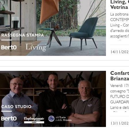
Living,
Vetrina
La poltrona
CONTEMPORA
Living - Co
d'arredo dis
accoglienti
accogliente 
14/11/202
Confar
Brianza
Venerdì 17/
convegno 
FUTURO DE
GUARDARE 
Lario e dell
a Filippo Be
Sociologo, ...
13/11/202