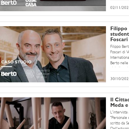
02/11/202
Filippo 
student
Foscari
Filippo Bert
Foscari di V
Internation
Berto nelle 
globalizzaz
opportunità 
30/10/202
Il Citta
Meda e 
L'intervista
"Personale 
scritto da S
Dall'articol