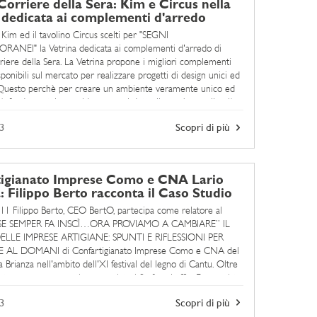
 Corriere della Sera: Kim e Circus nella
 dedicata ai complementi d'arredo
 Kim ed il tavolino Circus scelti per "SEGNI
NEI" la Vetrina dedicata ai complementi d'arredo di
rriere della Sera. La Vetrina propone i migliori complementi
ponibili sul mercato per realizzare progetti di design unici ed
.Questo perchè per creare un ambiente veramente unico ed
è fondamentale considerare ogni dettaglio, anche quello più ...
3
Scopri di più
tigianato Imprese Como e CNA Lario
: Filippo Berto racconta il Caso Studio
11 Filippo Berto, CEO BertO, partecipa come relatore al
"SE SEMPER FA INSCÌ…ORA PROVIAMO A CAMBIARE” IL
LLE IMPRESE ARTIGIANE: SPUNTI E RIFLESSIONI PER
AL DOMANI di Confartigianato Imprese Como e CNA del
a Brianza nell'ambito dell'XI festival del legno di Cantu. Oltre
rto, saranno presenti come relatori Stefano Laffi - Economista,
3
Scopri di più