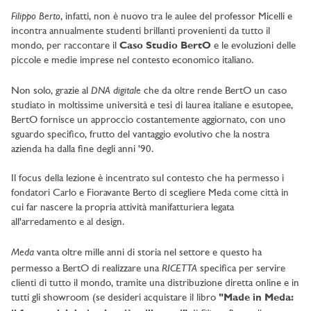
Filippo Berto
, infatti, non è nuovo tra le aulee del professor Micelli e
incontra annualmente studenti brillanti provenienti da tutto il
mondo, per raccontare il
Caso Studio BertO
e le evoluzioni delle
piccole e medie imprese nel contesto economico italiano.
DNA digitale
Non solo, grazie al
che da oltre rende BertO un caso
studiato in moltissime università e tesi di laurea italiane e esutopee,
BertO fornisce un approccio costantemente aggiornato, con uno
sguardo specifico, frutto del vantaggio evolutivo che la nostra
azienda ha dalla fine degli anni '90.
Il focus della lezione è incentrato sul contesto che ha permesso i
fondatori Carlo e Fioravante Berto di scegliere Meda come città in
cui far nascere la propria attività manifatturiera legata
all'arredamento e al design.
Meda
vanta oltre mille anni di storia nel settore e questo ha
RICETTA
permesso a BertO di realizzare una
specifica per servire
clienti di tutto il mondo, tramite una distribuzione diretta online e in
tutti gli showroom (se desideri acquistare il libro
"Made in Meda: