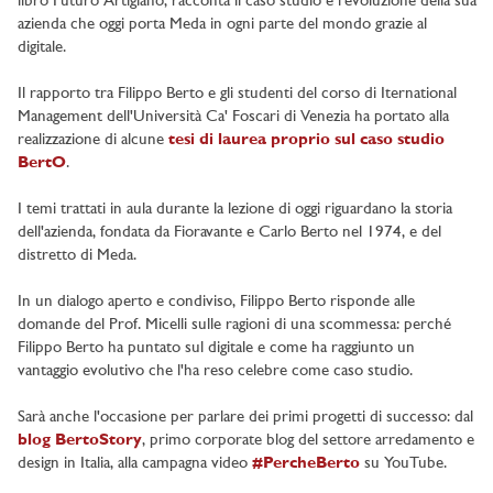
libro Futuro Artigiano, racconta il caso studio e l'evoluzione della sua
azienda che oggi porta Meda in ogni parte del mondo grazie al
digitale.
Il rapporto tra Filippo Berto e gli studenti del corso di Iternational
Management dell'Università Ca' Foscari di Venezia ha portato alla
realizzazione di alcune
tesi di laurea proprio sul caso studio
BertO
.
I temi trattati in aula durante la lezione di oggi riguardano la storia
dell'azienda, fondata da Fioravante e Carlo Berto nel 1974, e del
distretto di Meda.
In un dialogo aperto e condiviso, Filippo Berto risponde alle
domande del Prof. Micelli sulle ragioni di una scommessa: perché
Filippo Berto ha puntato sul digitale e come ha raggiunto un
vantaggio evolutivo che l'ha reso celebre come caso studio.
Sarà anche l'occasione per parlare dei primi progetti di successo: dal
blog BertoStory
, primo corporate blog del settore arredamento e
design in Italia, alla campagna video
#PercheBerto
su YouTube.