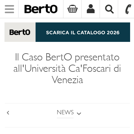
Toggle
navigation
SKIP TO CONTENT
Il Caso BertO presentato
all'Università Ca'Foscari di
Venezia
NEWS
Back