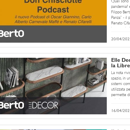
Quali sono l
pandemia? e 
Filippo Ber
Panza” - il
Renato Cifar
impresa in I
20/04/202
Elle De
la Libr
La nota rivi
spazio, in u
sistemi comp
utilizzata p
permette di 
valorizzare 
16/04/202