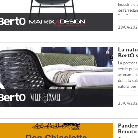
Industriale
dell’arreda
BertO - dal 
perfetta des
28/04/202
La natur
BertO s
La poltrona 
verde pubbl
arredamento,
detta lo sti
natura, per
verde di fatt
23/04/202
Pandemi
Renato 