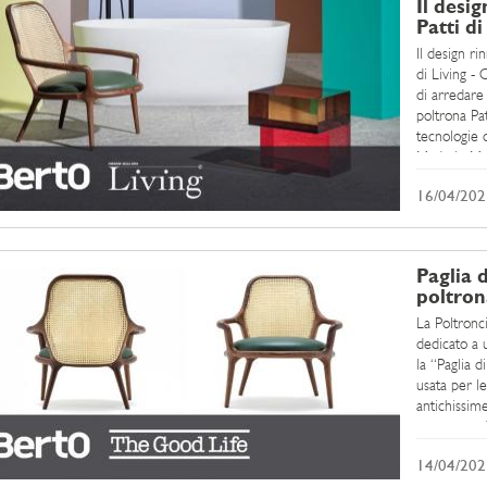
Il desig
Patti d
Il design ri
di Living -
di arredare 
poltrona Pat
tecnologie 
Made in Meda
16/04/202
Paglia 
poltron
La Poltronci
dedicato a u
la “Paglia d
usata per le
antichissime
panorama del
14/04/202