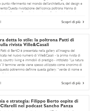
 e punto riferimento nel mondo dell’architettura, del design e
mento.Questa rivisitazione dell’iconica poltrona Hanna di
design firmato Castello Lagravinese Studio - è la sintesi
ign, alta tecnologia e materiali pregiati.Hanna ...
1
Scopri di più
a detta lo stile: la poltrona Patti di
ulla rivista Ville&Casali
Patti di BertO è presentata nella gallery all’insegna del
icata nel nuovo numero di Ville&Casali - la prima rivista di
 country living e immobili di prestigio - intitolato “La natura
le”.Il termine verde viene spesso utilizzato come sinonimo di
 questo potremmo definire questa gallery: “verde di nome e
o!”.Ad essa ...
1
Scopri di più
a e strategia: Filippo Berto ospite di
Cifarelli nel podcast Sancho Panza