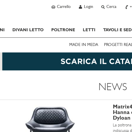
Carrello
Login
Cerca
+
NI
DIVANI LETTO
POLTRONE
LETTI
TAVOLI E SED
MADE IN MEDA
PROGETTI REA
NEWS
Matrix4
Hanna d
Dyloan
La poltrona
indiscussa d