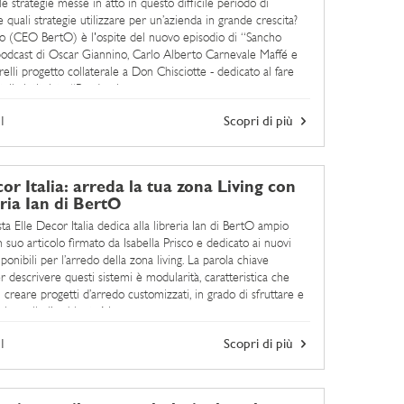
e strategie messe in atto in questo difficile periodo di
quali strategie utilizzare per un’azienda in grande crescita?
to (CEO BertO) è l'ospite del nuovo episodio di “Sancho
 podcast di Oscar Giannino, Carlo Alberto Carnevale Maffé e
elli progetto collaterale a Don Chisciotte - dedicato al fare
talia intitolato “Pandemia e ...
1
Scopri di più
cor Italia: arreda la tua zona Living con
eria Ian di BertO
sta Elle Decor Italia dedica alla libreria Ian di BertO ampio
n suo articolo firmato da Isabella Prisco e dedicato ai nuovi
onibili per l’arredo della zona living. La parola chiave
er descrivere questi sistemi è modularità, caratteristica che
creare progetti d’arredo customizzati, in grado di sfruttare e
al meglio l’ambiente.Non a ...
1
Scopri di più