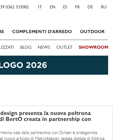
39 0362 333082
IT
EN
ES
FR
DE
RU
IE
COMPLEMENTI D'ARREDO
OUTDOOR
LIZZATI
BLOG
NEWS
OUTLET
SHOWROOM
design presenta la nuova poltrona
i BertO creata in partnership con
 Hanna nata dalla partnership con Dyloan è protagonista
el nuovo articolo di Matrix4design, testata digitale di Editrice