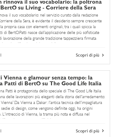
n rinnova il suo vocabolario: la poltrona
i BertO su Living - Corriere della Sera
nnova il suo vocabolario: nel servizio curato dalla redazione
 Corriere della Sera, è evidente il desiderio sempre crescente
la propria casa con elementi originali, tra i quali spicca la
ti di BertO.Patti nasce dall’applicazione delle più sofisticate
di lavorazione della grande tradizione tappezziera firmata
, unita all’impiego dei materiali ...
1
Scopri di più
di Vienna e glamour senza tempo: la
a Patti di BertO su The Good Life Italia
na Patti è protagonista dello speciale di The Good Life Italia
na delle lavorazioni più eleganti della storia dell'arredamento:
i Vienna”.Da Vienna a Dakar: l'antica tecnica dell'impagliatura
 sedie di design, come vengono definite oggi, ha origini
. L'intreccio di Vienna, la trama più nota e diffusa nel
l'arredamento, nasce all'inizio ...
1
Scopri di più