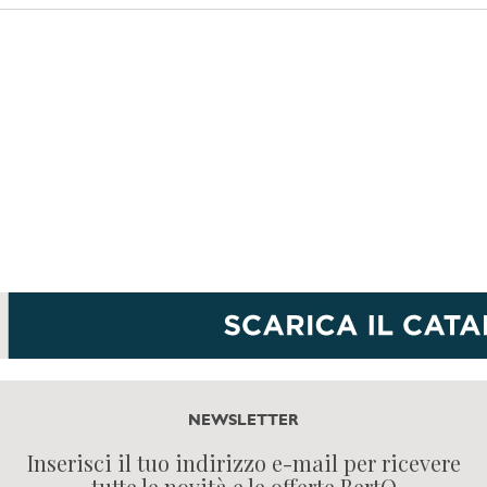
NEWSLETTER
Inserisci il tuo indirizzo e-mail per ricevere
tutte le novità e le offerte BertO