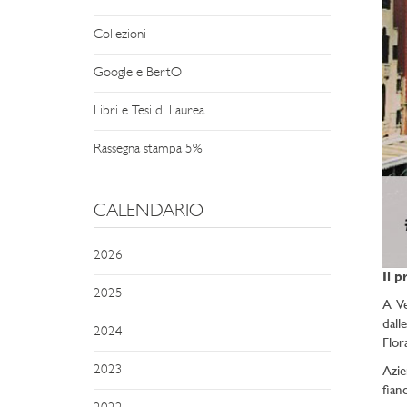
Collezioni
Google e BertO
Libri e Tesi di Laurea
Rassegna stampa 5%
CALENDARIO
2026
Il 
2025
A Ve
dall
2024
Flor
2023
Azie
fianc