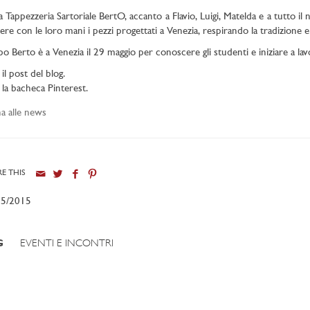
a Tappezzeria Sartoriale BertO, accanto a Flavio, Luigi, Matelda e a tutto il
ere con le loro mani i pezzi progettati a Venezia, respirando la tradizione e
ppo Berto è a Venezia il 29 maggio per conoscere gli studenti e iniziare a l
il post del blog.
la bacheca Pinterest.
a alle news
E THIS
05/2015
G
EVENTI E INCONTRI