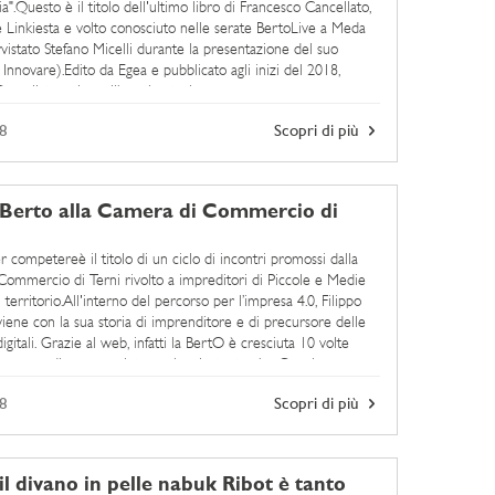
alia".Questo è il titolo dell'ultimo libro di Francesco Cancellato,
e Linkiesta e volto conosciuto nelle serate BertoLive a Meda
rvistato Stefano Micelli durante la presentazione del suo
 Innovare).Edito da Egea e pubblicato agli inizi del 2018,
ncellato nel suo libro ricostruisce un ...
8
Scopri di più
 Berto alla Camera di Commercio di
 competereè il titolo di un ciclo di incontri promossi dalla
ommercio di Terni rivolto a impreditori di Piccole e Medie
territorio.All'interno del percorso per l’impresa 4.0, Filippo
viene con la sua storia di imprenditore e di precursore delle
igitali. Grazie al web, infatti la BertO è cresciuta 10 volte
un caso di successo internazionale, tanto che Google ...
8
Scopri di più
il divano in pelle nabuk Ribot è tanto