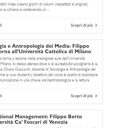
ottili linee creano giochi di volumi inaspettati e originali,
o la schiena e sostenendo un ...
8
Scopri di più
gia e Antropologia dei Media: Filippo
orna all'Università Cattolica di Milano
o torna a lezione nelle prestigiose aule dell'Università
 Milano, lo stesso ateneo dove si è laureato.Ad accoglierlo è la
sa Chiara Giaccardi, docente di Sociologia e Antropologia dei
me ai suoi studenti.L'obiettivo del corso è quello di analizzare
omunicazione in una chiave socioantropologica e la lettura
linare del rapporto tra media e mondo ...
8
Scopri di più
tional Management: Filippo Berto
versità Ca' Foscari di Venezia