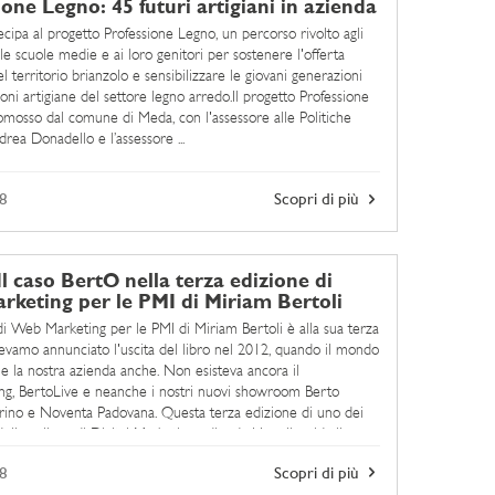
ione Legno: 45 futuri artigiani in azienda
cipa al progetto Professione Legno, un percorso rivolto agli
le scuole medie e ai loro genitori per sostenere l'offerta
l territorio brianzolo e sensibilizzare le giovani generazioni
ioni artigiane del settore legno arredo.Il progetto Professione
mosso dal comune di Meda, con l'assessore alle Politiche
drea Donadello e l’assessore ...
8
Scopri di più
Il caso BertO nella terza edizione di
keting per le PMI di Miriam Bertoli
di Web Marketing per le PMI di Miriam Bertoli è alla sua terza
evamo annunciato l'uscita del libro nel 2012, quando il mondo
 e la nostra azienda anche. Non esisteva ancora il
ng, BertoLive e neanche i nostri nuovi showroom Berto
Torino e Noventa Padovana. Questa terza edizione di uno dei
della collana di Digital Marketing edita da Hoepli, guida il
o dopo ...
8
Scopri di più