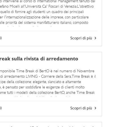
to interviene al corso di International Management tenuto dal
efano Micelli all'Università Ca' Foscari di Venezia.L'obiettivo
quello di fornire agli studenti un quadro dei principali
er l'internazionalizzazione delle imprese, con particolare
lle priorità del sistema manifatturiero italiano, composto
nte da piccole e medie imprese.In questo ...
8
Scopri di più
eak sulla rivista di arredamento
componibile Time Break di BertO è nel numero di Novembre
ta di arredamento LIVING - Corriere della Sera.Time Break è il
ipe della collezione: elegante, slanciato e altamente
, è pensato per soddisfare le esigenze di clienti molto
.Come tutti i modelli della collezione BertO, anche Time Break
 con tutti i rivestimenti della collezione, sia in ...
8
Scopri di più