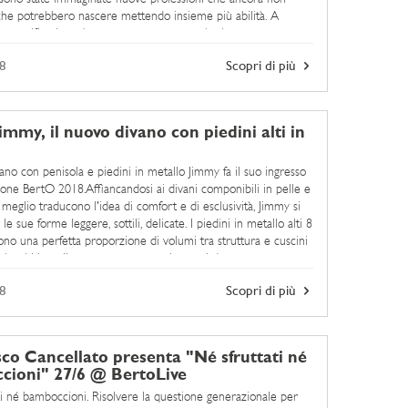
che potrebbero nascere mettendo insieme più abilità. A
esta riflessione, hanno trovato posto anche le ...
8
Scopri di più
immy, il nuovo divano con piedini alti in
ano con penisola e piedini in metallo Jimmy fa il suo ingresso
zione BertO 2018.Affiancandosi ai divani componibili in pelle e
meglio traducono l'idea di comfort e di esclusività, Jimmy si
e sue forme leggere, sottili, delicate. I piedini in metallo alti 8
no una perfetta proporzione di volumi tra struttura e cuscini
mbottiti in poliuretano espanso e ricoperti da ...
8
Scopri di più
co Cancellato presenta "Né sfruttati né
ioni" 27/6 @ BertoLive
ti né bamboccioni. Risolvere la questione generazionale per