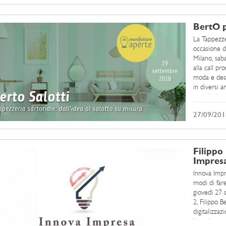
BertO p
La Tappezze
occasione d
Milano, sab
alla call pr
moda e desi
in diversi a
tecnologia, d
27/09/201
Filippo
Impres
Innova Impr
modi di fare
giovedì 27 
2, Filippo 
digitalizza
bussola per 