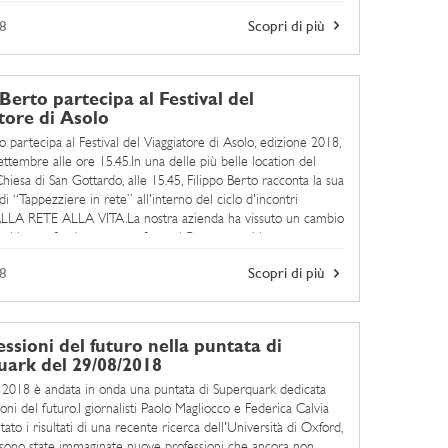
8
Scopri di più
 Berto partecipa al Festival del
tore di Asolo
o partecipa al Festival del Viaggiatore di Asolo, edizione 2018,
ettembre alle ore 15.45.In una delle più belle location del
 Chiesa di San Gottardo, alle 15.45, Filippo Berto racconta la sua
i “Tappezziere in rete” all'interno del ciclo d'incontri
DALLA RETE ALLA VITA.La nostra azienda ha vissuto un cambio
e ci ha profondamente trasformati.Questo cambiamento ...
8
Scopri di più
essioni del futuro nella puntata di
ark del 29/08/2018
o 2018 è andata in onda una puntata di Superquark dedicata
ioni del futuro.I giornalisti Paolo Magliocco e Federica Calvia
ato i risultati di una recente ricerca dell'Università di Oxford,
 sono state immaginate nuove professioni che ancora non