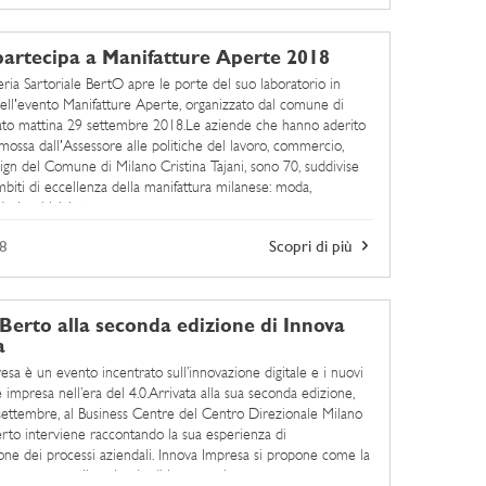
artecipa a Manifatture Aperte 2018
ria Sartoriale BertO apre le porte del suo laboratorio in
ell'evento Manifatture Aperte, organizzato dal comune di
ato mattina 29 settembre 2018.Le aziende che hanno aderito
omossa dall'Assessore alle politiche del lavoro, commercio,
gn del Comune di Milano Cristina Tajani, sono 70, suddivise
mbiti di eccellenza della manifattura milanese: moda,
esign, biciclette, ...
8
Scopri di più
 Berto alla seconda edizione di Innova
a
esa è un evento incentrato sull’innovazione digitale e i nuovi
 impresa nell’era del 4.0.Arrivata alla sua seconda edizione,
settembre, al Business Centre del Centro Direzionale Milano
Berto interviene raccontando la sua esperienza di
zione dei processi aziendali. Innova Impresa si propone come la
permettere alle aziende di innovare la ...