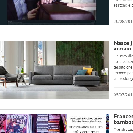
esistono e 
centro di qu
30/08/201
Nasce J
acciaio
Il nuovo div
nella colle
tessuto che 
impone per l
cm sostengo
di seduta, i
05/07/201
Frances
bambocc
"Né sfrutta