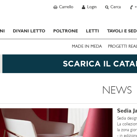
Carrello
Login
Cerca
+
NI
DIVANI LETTO
POLTRONE
LETTI
TAVOLI E SED
MADE IN MEDA
PROGETTI REA
NEWS
Sedia J
Sedia design
La collezio
la zona gio
- in edizion