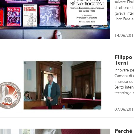
salvare l'It
direttore d
(aveva inte
libro Fare e
Francesco Ca
14/06/201
Filippo
Terni
Innovare per
Camera di C
Imprese del 
Berto inter
tecnologie d
diventando 
07/06/201
Perché 