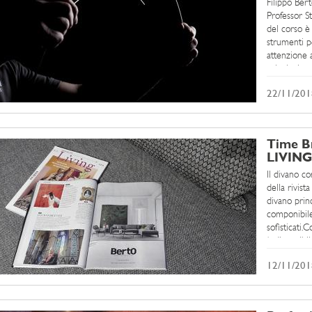
Filippo Ber
Professor St
del corso è 
strumenti p
attenzione a
principalme
22/11/201
Time Br
LIVING
Il divano 
della rivis
divano princ
componibile
sofisticati
è disponibile
12/11/201