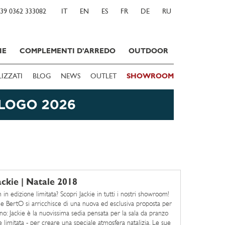
39 0362 333082
IT
EN
ES
FR
DE
RU
IE
COMPLEMENTI D'ARREDO
OUTDOOR
LIZZATI
BLOG
NEWS
OUTLET
SHOWROOM
ackie | Natale 2018
 in edizione limitata? Scopri Jackie in tutti i nostri showroom!
ne BertO si arricchisce di una nuova ed esclusiva proposta per
rno: Jackie è la nuovissima sedia pensata per la sala da pranzo
e limitata - per creare una speciale atmosfera natalizia. Le sue