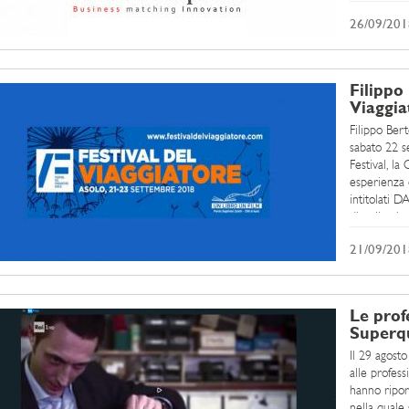
26/09/201
Filippo
Viaggia
Filippo Bert
sabato 22 s
Festival, la
esperienza d
intitolati 
di pelle ch
21/09/201
Le prof
Superqu
Il 29 agost
alle profess
hanno riport
nella quale