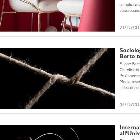
semplici e s
abbracciand
21/12/201
Sociolo
Berto t
Filippo Bert
Cattolica di
Professores
Media, insie
l'idea di c
interdiscip
04/12/201
Interna
all'Uni