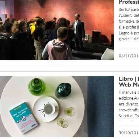
Profess
BertO parte
studenti del
formativa de
alle profess
Legno è pro
giovanili An
06/11/201
Libro | 
Web Mar
Il manuale 
edizione.Av
era diverso
crowdcrafti
Salotti di 
best seller 
lettore pass
30/10/201