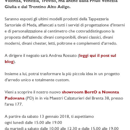
Vicenza, Venezia, Treviso, ma anche dalla Friuli Venezia
Giulia e dal Trentino Alto Adige.
Saranno esposti gli ultimi modelli prodotti della Tappezzeria
Sartoriale di Meda, affiancati a tutti i servizi di progettazione d'interni
e di personalizzazione al centimetro che cotnraddistinguono la
proposta dell'azienda: divani componibili, divani classici, divani
moderni, divani chester, letti, poltrone e complementi d'arredo.
A dirigere il negozio sarà Andrea Rossato (
leggi qui il post sul
blog
).
Insieme a lui, potrai trasformare la più piccola idea in un progetto
d'arredo unico e totalmente custom.
Vieni a scoprire il nostro nuovo
showroom BertO a Noventa
Padovana
(PD) in in via Maestri Calzaturieri del Brenta 38, presso
l'area 177.
A partire da sabato 13 gennaio 2018, ti aspettiamo
ogni lunedì dalle 15.00 alle 19.00
da martedì a sabato dalle 10.00 alle 12.30 e dalle 15.00 alle 19.00