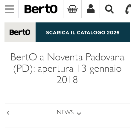
Toggle
navigation
SKIP TO CONTENT
BertO a Noventa Padovana
(PD): apertura 13 gennaio
2018
NEWS
Back