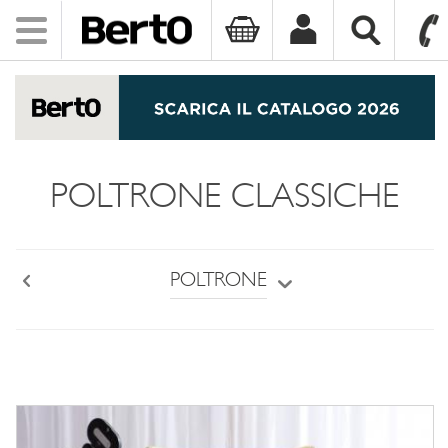
Toggle
navigation
SKIP TO CONTENT
POLTRONE CLASSICHE
POLTRONE
Back