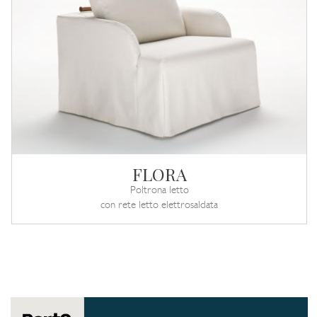
FLORA
Poltrona letto
con rete letto elettrosaldata