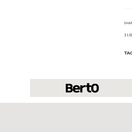
SHAR
31/
TA