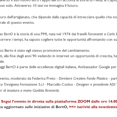
averso il suo nuovo libro Filippo Berto racconta la storia di Meda, la Capi
on solo. Attraverso 10 tesi ne immagina il futuro.
uturo dell'artigianato, che dipende dalla capacità di intrecciare quello che n
rale di questo evento.
so BertO
Fioravante
Carlo 
è la storia di una PMI, nata nel 1974 dai fratelli
e
orrere i tempi, ha saputo cogliere tutte le opportunità affrontando con s
ppo Berto è stato egli stesso promotore del cambiamento.
tti, alla fine degli anni 90 vedendo in internet un opportunità di crescita, h
ale.
ggi BertO è parte delle eccellenze digitali italiane, Ambassador Google per 
Direttore Creativo Fondo Plastico
evento, moderato da Federica Preto -
- par
a Trevigiana Formazione S.r.l
Designer e presidente ADI 
- Marcello Cutino -
er di tessitura a mano Giuditta Bronzetti
.
Segui l'evento in diretta sulla piattaforma ZOOM dalle ore 14.00 
a aggiornato sulle iniziative di BertO,
==> iscriviti alla newslette