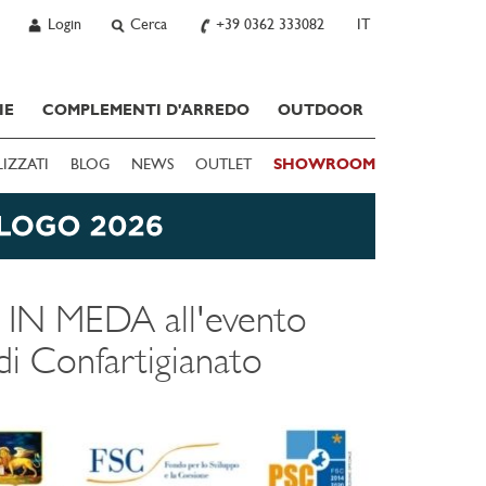
Login
Cerca
+39 0362 333082
IT
IE
COMPLEMENTI D'ARREDO
OUTDOOR
LIZZATI
BLOG
NEWS
OUTLET
SHOWROOM
 IN MEDA all'evento
Confartigianato