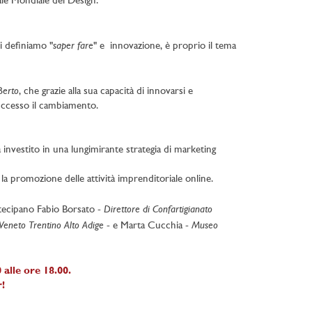
tale Mondiale del Design.
saper fare
oi definiamo "
" e innovazione, è proprio il tema
Berto
, che grazie alla sua capacità di innovarsi e
uccesso il cambiamento.
a investito in una lungimirante strategia di marketing
la promozione delle attività imprenditoriale online.
Direttore di Confartigianato
tecipano Fabio Borsato -
Veneto Trentino Alto Adige
Museo
- e Marta Cucchia -
alle ore 18.00.
r!