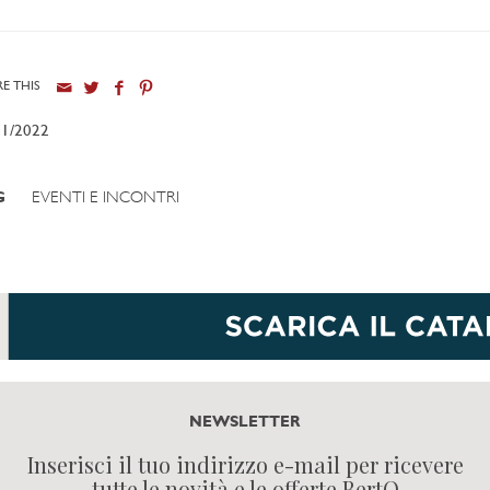
E THIS
01/2022
G
EVENTI E INCONTRI
NEWSLETTER
Inserisci il tuo indirizzo e-mail per ricevere
tutte le novità e le offerte BertO