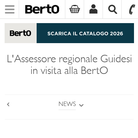
Toggle
navigation
SKIP TO CONTENT
L'Assessore regionale Guidesi
in visita alla BertO
NEWS
Back