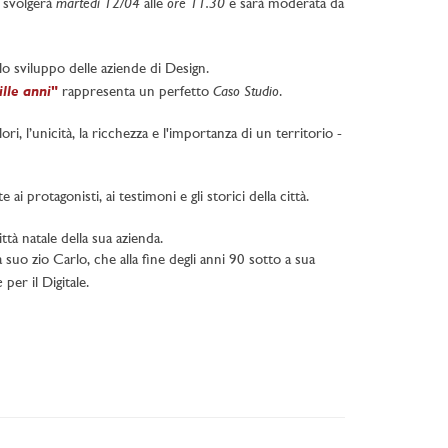
martedì 12/04
ore 11.30
i svolgerà
alle
e sarà moderata da
lo sviluppo delle aziende di Design.
ille anni
Caso Studio
"
rappresenta un perfetto
.
ori, l’unicità, la ricchezza e l'importanza di un territorio -
ai protagonisti, ai testimoni e gli storici della città.
tà natale della sua azienda.
uo zio Carlo, che alla fine degli anni 90 sotto a sua
e
per il Digitale.