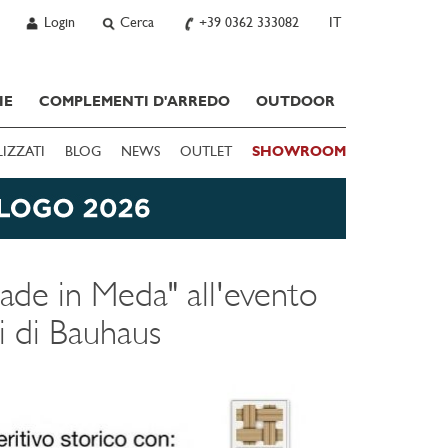
Login
Cerca
+39 0362 333082
IT
IE
COMPLEMENTI D'ARREDO
OUTDOOR
LIZZATI
BLOG
NEWS
OUTLET
SHOWROOM
Made in Meda" all'evento
ni di Bauhaus