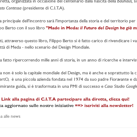
Bauhaus,
iretta, organizzata in occasione del centenario dalla nascita della
s
sto Contessa
(presidente di C.I.T.A).
 principale dell'incontro sarà l'importanza della storia e del territorio per 
il Futuro del Design ha già m
ppo Berto con il suo libro
"Made in Meda:
tti, attraverso questo libro, Filippo Berto si è fatto carico di rivendicare i val
ittà di Meda - nello scenario del Design Mondiale.
a fatto ripercorrendo mille anni di storia, in un anno di ricerche e interviste 
 non è solo la capitale mondiale del Design, ma è anche e soprattutto la cit
ertO, è una piccola azienda fondata nel 1974 da suo padre Fioravante e da s
Caso Studio Googl
imirante guida, si è trasformata in una PMI di successo e
Link alla pagina di C.I.T.A partecipare alla diretta, clicca qui!
a aggiornato sulle nostre iniziative
==> iscriviti alla newsletter!
a alle news