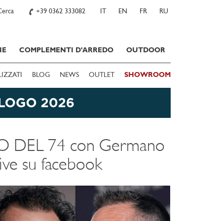
Cerca
+39 0362 333082
IT
EN
FR
RU
IE
COMPLEMENTI D'ARREDO
OUTDOOR
LIZZATI
BLOG
NEWS
OUTLET
SHOWROOM
ITO DEL 74 con Germano
ive su facebook