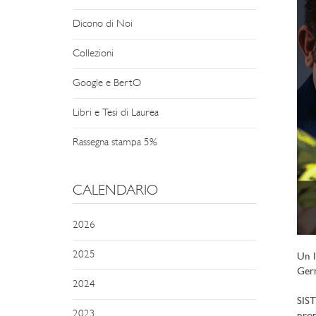
Dicono di Noi
Collezioni
Google e BertO
Libri e Tesi di Laurea
Rassegna stampa 5%
CALENDARIO
2026
2025
Un l
Germ
2024
SIST
2023