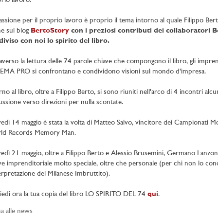
rio lavoro.
assione per il proprio lavoro è proprio il tema intorno al quale Filippo Be
e sul blog
BertoStory
con i preziosi contributi dei collaboratori Be
iviso con noi lo spirito del libro.
averso la lettura delle 74 parole chiave che compongono il libro, gli impren
EMA PRO si confrontano e condividono visioni sul mondo d'impresa.
rno al libro, oltre a Filippo Berto, si sono riuniti nell'arco di 4 incontri alc
ussione verso direzioni per nulla scontate.
edì 14 maggio è stata la volta di Matteo Salvo, vincitore dei Campionati 
ld Records Memory Man.
edì 21 maggio, oltre a Filippo Berto e Alessio Brusemini, Germano Lanzoni 
ve imprenditoriale molto speciale, oltre che personale (per chi non lo co
terpretazione del Milanese Imbruttito).
iedi ora la tua copia del libro LO SPIRITO DEL 74
qui
.
a alle news