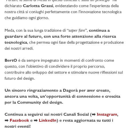
“
” ha
dichiarato
Carlotta Grassi
, evidenziando come l’esperienza della
nostra città si coniughi perfettamente con l’innovazione tecnologica
che guidiamo ogni giorno.
saper fare
Meda, con la sua lunga tradizione di “
”,
continua a
guardare al futuro, con una forte attenzione alla ricerca
tecnologica
, che permea ogni fase della progettazione e produzione
dei nostri arredi.
BertO
è da sempre impegnato in momenti di confronto come
questo, con l’obiettivo di condividere il proprio percorso,
contribuire allo sviluppo del settore e stimolare nuove riflessioni sul
futuro del design.
Un sincero ringraziamento a Dagorà per aver creato,
ancora una volta, un'opportunità di connessione e crescita
per la Community del design.
Continua a seguirci sui nostri Canali Social (➡️
Instagram
,
➡️
Facebook
e ➡️
LinkedIn
) e resta aggiornata su tutti i
nostri eventi!