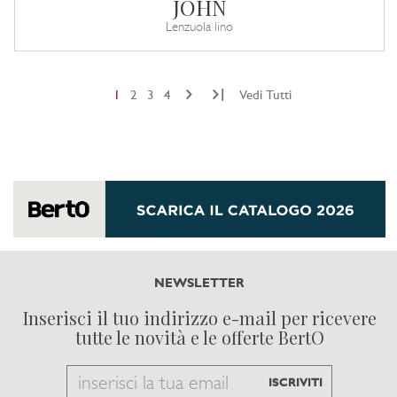
JOHN
Lenzuola lino
|
1
2
3
4
Vedi Tutti
NEWSLETTER
Inserisci il tuo indirizzo e-mail per ricevere
tutte le novità e le offerte BertO
Email
ISCRIVITI