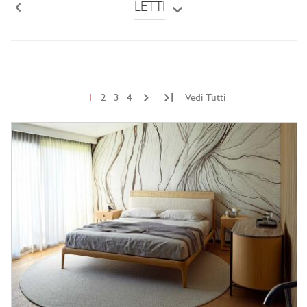
LETTI
Back
|
1
2
3
4
Vedi Tutti