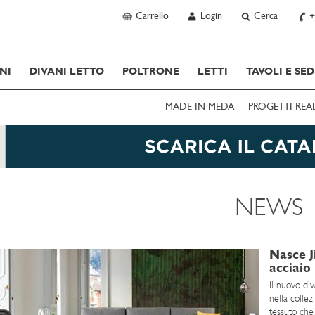
Carrello
Login
Cerca
+
NI
DIVANI LETTO
POLTRONE
LETTI
TAVOLI E SED
MADE IN MEDA
PROGETTI REA
NEWS
Nasce J
acciaio
Il nuovo div
nella colle
tessuto che 