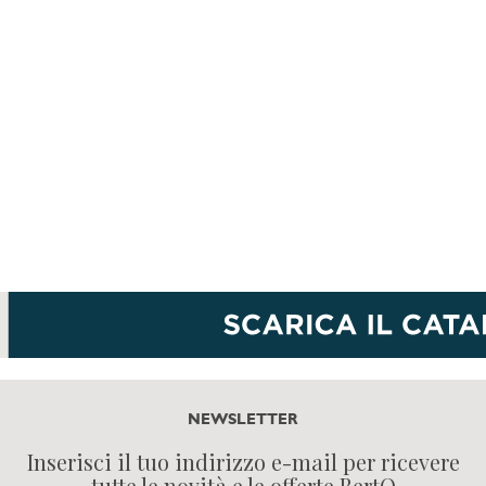
NEWSLETTER
Inserisci il tuo indirizzo e-mail per ricevere
tutte le novità e le offerte BertO