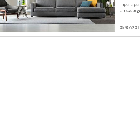
impone per l
cm sostengo
di seduta, i
05/07/201