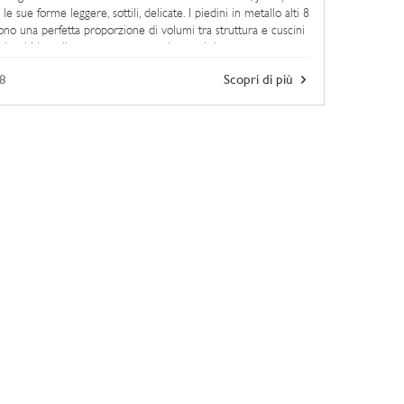
e sue forme leggere, sottili, delicate. I piedini in metallo alti 8
no una perfetta proporzione di volumi tra struttura e cuscini
mbottiti in poliuretano espanso e ricoperti da ...
8
Scopri di più