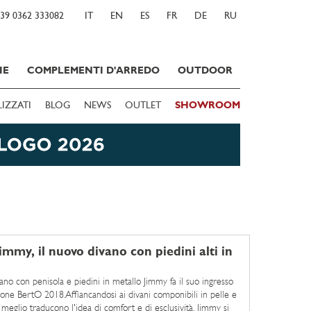
39 0362 333082
IT
EN
ES
FR
DE
RU
IE
COMPLEMENTI D'ARREDO
OUTDOOR
LIZZATI
BLOG
NEWS
OUTLET
SHOWROOM
immy, il nuovo divano con piedini alti in
ano con penisola e piedini in metallo Jimmy fa il suo ingresso
zione BertO 2018.Affiancandosi ai divani componibili in pelle e
meglio traducono l'idea di comfort e di esclusività, Jimmy si