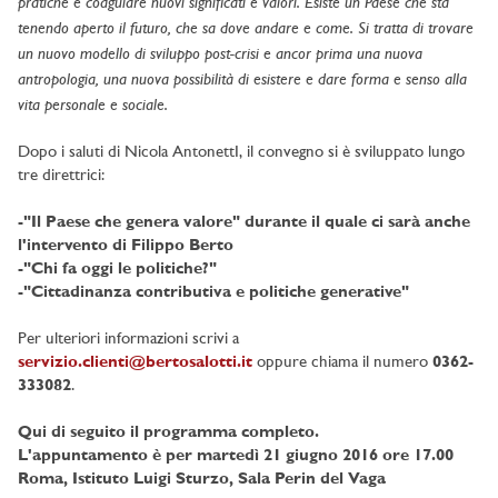
pratiche e coagulare nuovi significati e valori. Esiste un Paese che sta
tenendo aperto il futuro, che sa dove andare e come. Si tratta di trovare
un nuovo modello di sviluppo post-crisi e ancor prima una nuova
antropologia, una nuova possibilità di esistere e dare forma e senso alla
vita personale e sociale.
Dopo i saluti di Nicola AntonettI, il convegno si è sviluppato lungo
tre direttrici:
-"Il Paese che genera valore" durante il quale ci sarà anche
l'intervento di Filippo Berto
-"Chi fa oggi le politiche?"
-"Cittadinanza contributiva e politiche generative"
Per ulteriori informazioni scrivi a
servizio.clienti@bertosalotti.it
oppure chiama il numero
0362-
333082
.
Qui di seguito il programma completo.
L'appuntamento è per martedì 21 giugno 2016 ore 17.00
Roma, Istituto Luigi Sturzo, Sala Perin del Vaga