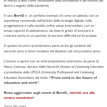
in merito a temi come l'evoluzione della formazione e del mondo del
lavoro a seguito della pandemia.
Il caso
BertO
è un perfetto esempio di come un azienda con un
esperienza ventennale nell’ambito della strategia digitale, nella
progettazione e nella vendita online senza intermediari, con un
innata capacità di adattamento, sia stata in grado di innovarsi e
crescere anche in un periodo di estrema difficoltà ed incertezza.
A questo incontro prenderanno parte anche gli studenti del
Business Lab
secondo anno e futuri studenti del
nel prossimo anno.
L'evento si aprirà con un interessantissimo intervento da parte di
Nancy Coleman
Harvard's Division of Continuing Education
, decano della
UPCEA
University Professional and Continuing
e presidente della
(
Education Association
) dal titolo :
“From covid to the future of
education and work”
.
Resta aggiornato sugli eventi di BertO,
iscriviti ora alla
nostra newsletter
!
Torna alle news