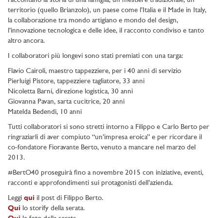
raccontano la storia di una famiglia, un mestiere tradizionale, un
territorio (quello Brianzolo), un paese come l’Italia e il Made in Italy,
la collaborazione tra mondo artigiano e mondo del design,
l’innovazione tecnologica e delle idee, il racconto condiviso e tanto
altro ancora.
I collaboratori più longevi sono stati premiati con una targa:
Flavio Cairoli, maestro tappezziere, per i 40 anni di servizio
Pierluigi Pistore, tappezziere tagliatore, 33 anni
Nicoletta Barni, direzione logistica, 30 anni
Giovanna Pavan, sarta cucitrice, 20 anni
Matelda Bedendi, 10 anni
Tutti collaboratori si sono stretti intorno a Filippo e Carlo Berto per
ringraziarli di aver compiuto “un’impresa eroica” e per ricordare il
co-fondatore Fioravante Berto, venuto a mancare nel marzo del
2013.
#BertO40 proseguirà fino a novembre 2015 con iniziative, eventi,
racconti e approfondimenti sui protagonisti dell’azienda.
Leggi
qui
il post di Filippo Berto.
Qui
lo storify della serata.