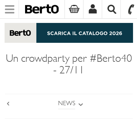
Toggle
navigation
SKIP TO CONTENT
Un crowdparty per #Berto40
- 27/11
NEWS
Back