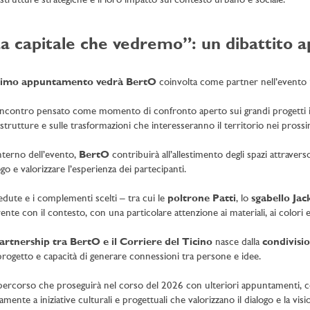
astrutture strategiche e il loro impatto sul contesto urbano e sociale.
a capitale che vedremo”: un dibattito a
imo appuntamento vedrà BertO
coinvolta come partner nell’evento
ncontro pensato come momento di confronto aperto sui grandi progetti in 
astrutture e sulle trasformazioni che interesseranno il territorio nei prossi
interno dell’evento,
BertO
contribuirà all’allestimento degli spazi attraver
ogo e valorizzare l’esperienza dei partecipanti.
edute e i complementi scelti – tra cui le
poltrone Patti
, lo
sgabello Jac
ente con il contesto, con una particolare attenzione ai materiali, ai colori 
artnership tra BertO e il Corriere del Ticino
nasce dalla
condivisi
progetto e capacità di generare connessioni tra persone e idee.
ercorso che proseguirà nel corso del 2026 con ulteriori appuntamenti, 
vamente a iniziative culturali e progettuali che valorizzano il dialogo e la visi