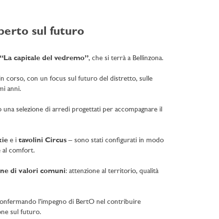
perto sul futuro
“La capitale del vedremo”
, che si terrà a Bellinzona.
corso, con un focus sul futuro del distretto, sulle
mi anni.
so una selezione di arredi progettati per accompagnare il
kie
e i
tavolini Circus
– sono stati configurati in modo
e al comfort.
one di valori comuni
: attenzione al territorio, qualità
confermando l’impegno di BertO nel contribuire
one sul futuro.