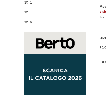
2012
App
vis
2011
Torn
2010
SHAR
30/
TA