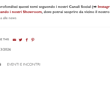
rofondisci questi temi seguendo i nostri Canali Social (➡️
Instag
itando i nostri Showroom
, dove potrai scoprire da vicino il nost
a alle news
E THIS
03/2026
G
EVENTI E INCONTRI