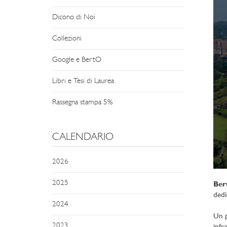
Dicono di Noi
Collezioni
Google e BertO
Libri e Tesi di Laurea
Rassegna stampa 5%
CALENDARIO
2026
2025
Ber
dedi
2024
Un p
2023