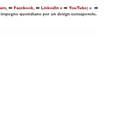
ram
, ➡️
Facebook
, ➡️
LinkedIn
e ➡️
YouTube
)
e ➡️
ro impegno quotidiano per un design consapevole.