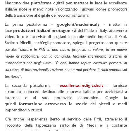
Nascono due piattaforme digitali per mettere in luce le eccellenze
Italiane note e meno note valorizzando i giovani come promotori
della transizione al digitale dell’economia italiana.
La prima piattaforma –
google.it/madeinitaly
- mette in
luce
produttori italiani protagonisti
del Made in Italy, attraverso
video, foto e interviste di artigiani e piccole medie imprese. Il Prof.
Stefano Micelli, anch’egli promotore, spiega il progetto con queste
aiutare le PMI in una nuova proposta di valore, in un nuovo
parole: “
modo di rapportarsi con la domanda, facendo riferimento a storie di
imprenditori che negli ultimi 10 anni hanno saputo costruire percorsi di
successo, di internazionalizzazione, senza mai perdere il radicamento sul
territorio
”.
La seconda piattaforma –
eccellenzeindigitale.it
– fornisce
strumenti concreti destinati alle imprese italiane per avvicinarsi a
internet e al suo potenziale economico. Google fa
quindi
formazione attraverso le storie
dei piccoli e medi
imprenditori virtuosi.
C'è anche l’esperienza Berto al servizio delle PMI, attraverso il
racconto della tappezzeria sartoriale di Meda e la costante