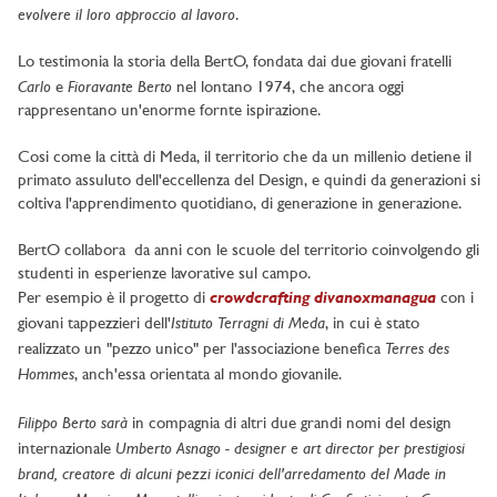
evolvere il loro approccio al lavoro
.
Lo testimonia la storia della BertO, fondata dai due giovani fratelli
Carlo
Fioravante Berto
e
nel lontano 1974, che ancora oggi
rappresentano un'enorme fornte ispirazione.
Cosi come la città di Meda, il territorio che da un millenio detiene il
primato assuluto dell'eccellenza del Design, e quindi da generazioni si
coltiva l'apprendimento quotidiano, di generazione in generazione.
BertO collabora da anni con le scuole del territorio coinvolgendo gli
studenti in esperienze lavorative sul campo.
crowdcrafting divanoxmanagua
Per esempio è il progetto di
con i
Istituto Terragni di Meda
giovani tappezzieri dell'
, in cui è stato
Terres des
realizzato un "pezzo unico" per l'associazione benefica
Hommes
, anch'essa orientata al mondo giovanile.
Filippo Berto sarà
in compagnia di altri due grandi nomi del design
Umberto Asnago - designer e art director per prestigiosi
internazionale
brand, creatore di alcuni pezzi iconici dell'arredamento del Made in