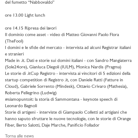
del fumetto “Nabbovaldo”
ore 13.00 Light lunch
ore 14.15 Ripresa dei lavori
Il dominio come asset - video di Matteo Giovanni Paolo Flora
(TheFool)
I domini e le sfide del mercato - intervista ad alcuni Registrar italiani
e stranieri
Made in .it. Dati e storie sui domini italiani - con Sandro Mangiaterra
(Sole24ore), Gianluca Diegoli (IULM), Monica Nardis (Pragma)
Le storie di .itCup Registro - intervista ai vincitori di 5 edizioni della
startup competition di Registro .it, con Daniele Ratti (Fatture in
Cloud), Gabriele Sorrento (Mindesk), Ottavio Crivaro (Mathesia),
Roberta Pellegrino (Ludwig)
#siamopuntoit: la storia di Sammontana - keynote speech di
Leonardo Bagnoli
Storie di artigeni - interviste di Giampaolo Colletti ad artigiani che
hanno saputo sfruttare le nuove tecnologie, con le storie di Orange
Fiber, Berto Salotti, Daje Marche, Panificio Follador
Torna alle news