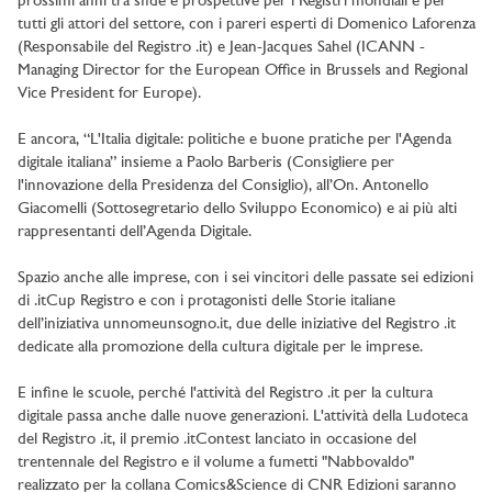
prossimi anni tra sfide e prospettive per i Registri mondiali e per
tutti gli attori del settore, con i pareri esperti di Domenico Laforenza
(Responsabile del Registro .it) e Jean-Jacques Sahel (ICANN -
Managing Director for the European Office in Brussels and Regional
Vice President for Europe).
E ancora, “L'Italia digitale: politiche e buone pratiche per l'Agenda
digitale italiana” insieme a Paolo Barberis (Consigliere per
l'innovazione della Presidenza del Consiglio), all’On. Antonello
Giacomelli (Sottosegretario dello Sviluppo Economico) e ai più alti
rappresentanti dell’Agenda Digitale.
Spazio anche alle imprese, con i sei vincitori delle passate sei edizioni
di .itCup Registro e con i protagonisti delle Storie italiane
dell’iniziativa unnomeunsogno.it, due delle iniziative del Registro .it
dedicate alla promozione della cultura digitale per le imprese.
E infine le scuole, perché l'attività del Registro .it per la cultura
digitale passa anche dalle nuove generazioni. L'attività della Ludoteca
del Registro .it, il premio .itContest lanciato in occasione del
trentennale del Registro e il volume a fumetti "Nabbovaldo"
realizzato per la collana Comics&Science di CNR Edizioni saranno