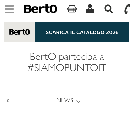
Toggle
navigation
SKIP TO CONTENT
BertO partecipa a
#SIAMOPUNTOIT
NEWS
Back