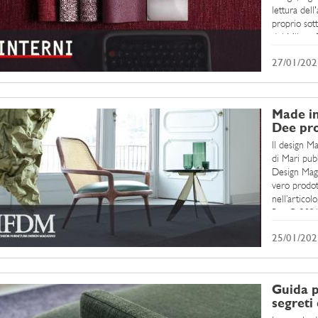
lettura dell
proprio sotto
del Milano D
27/01/202
Made in
Dee pro
Il design M
di Mari pubb
Design Maga
vero prodott
nell’articol
BertO 2021.
25/01/202
Guida p
segreti