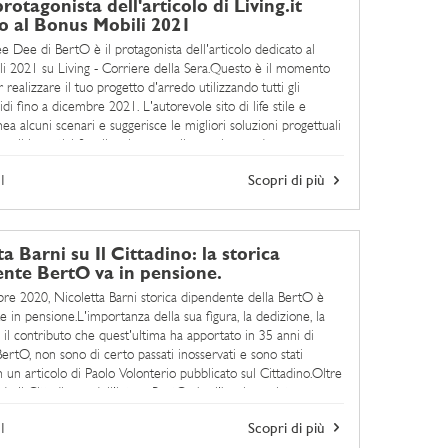
otagonista dell'articolo di Living.it
o al Bonus Mobili 2021
e Dee di BertO è il protagonista dell'articolo dedicato al
i 2021 su Living - Corriere della Sera.Questo è il momento
 realizzare il tuo progetto d'arredo utilizzando tutti gli
lidi fino a dicembre 2021. L'autorevole sito di life stile e
nea alcuni scenari e suggerisce le migliori soluzioni progettuali
e gli incentivi fiscali e rinnovare il proprio arredo. ...
1
Scopri di più
a Barni su Il Cittadino: la storica
nte BertO va in pensione.
bre 2020, Nicoletta Barni storica dipendente della BertO è
e in pensione.L'importanza della sua figura, la dedizione, la
 il contributo che quest'ultima ha apportato in 35 anni di
BertO, non sono di certo passati inosservati e sono stati
n un articolo di Paolo Volonterio pubblicato sul Cittadino.Oltre
de Il Cittadino e dell'intera BertO che l'ha ringraziata con un
1
Scopri di più