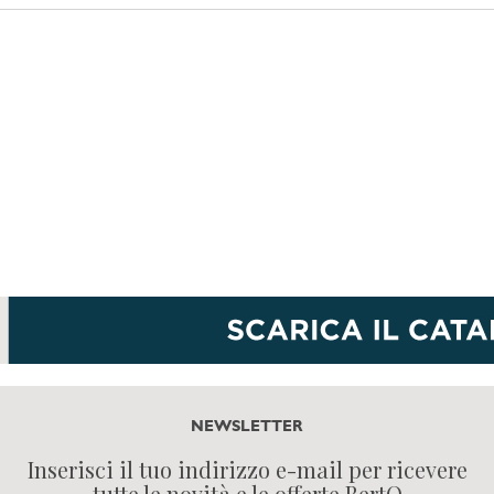
NEWSLETTER
Inserisci il tuo indirizzo e-mail per ricevere
tutte le novità e le offerte BertO