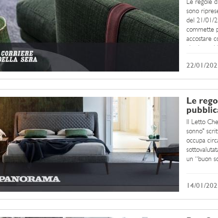
Le regole d
sono ripres
del 21/01/2
commette pi
accostare 
che in verit
22/01/202
Le rego
pubbli
Il Letto Ch
sonno" scri
occupa circ
sottovaluta
un “buon so
nervoso e ar
14/01/202