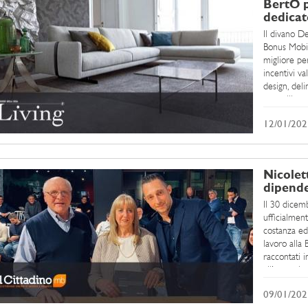
BertO pr
dedicat
Il divano De
Bonus Mobil
migliore per
incentivi va
design, deli
per utilizzar
12/01/202
Nicolett
dipende
Il 30 dicem
ufficialment
costanza ed
lavoro alla 
raccontati i
all'omaggio 
...
09/01/202