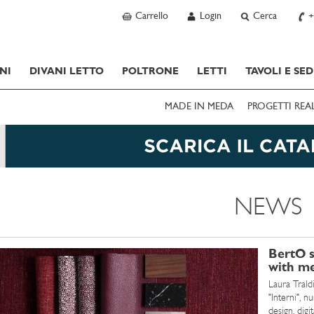
Carrello
Login
Cerca
+
NI
DIVANI LETTO
POLTRONE
LETTI
TAVOLI E SED
MADE IN MEDA
PROGETTI REA
NEWS
BertO s
with me
Laura Traldi
"Interni", n
design, digi