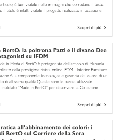
'articolo, è ben visibile nelle immagini che corredano il testo:
 il titolo è infatti visibile il progetto realizzato in occasione
esign Film Festival 2020.Laura Traldi ...
1
Scopri di più
 BertO: la poltrona Patti e il divano Dee
tagonisti su IFDM
ade in Meda di BertO è protagonista dell'articolo di Manuela
licato dalla prestigiosa rivista online IFDM - Interior Furniture
zine.Alta componente tecnologica e garanzia del valore di un
o di altissima qualità.Queste sono le parole utilizzate
o, intitolato “Made in BertO” per descrivere la Collezione
 Queste stesse parole possono essere ...
1
Scopri di più
ratica all’abbinamento dei colori: i
 di BertO sul Corriere della Sera