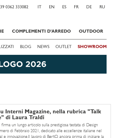
39 0362 333082
IT
EN
ES
FR
DE
RU
IE
COMPLEMENTI D'ARREDO
OUTDOOR
LIZZATI
BLOG
NEWS
OUTLET
SHOWROOM
u Interni Magazine, nella rubrica "Talk
" di Laura Traldi
 firma un lungo articolo sulla prestigiosa testata di Design
umero di Febbraio 2021, dedicato alle eccellenze italiane nel
tal e innovazione.Il lavoro di BertO, ancora prima di iniziare la