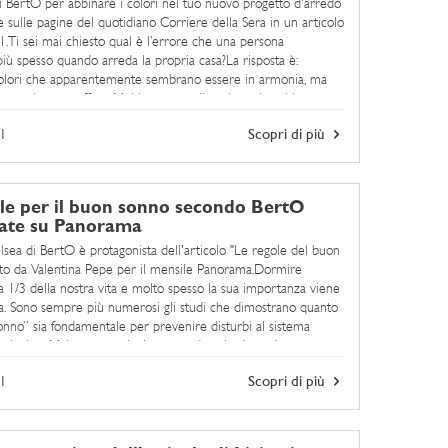
i BertO per abbinare i colori nel tuo nuovo progetto d'arredo
e sulle pagine del quotidiano Corriere della Sera in un articolo
1.Ti sei mai chiesto qual è l’errore che una persona
ù spesso quando arreda la propria casa?La risposta è:
colori che apparentemente sembrano essere in armonia, ma
à non lo sono affatto.Molti pensano di ovviare al problema ...
1
Scopri di più
le per il buon sonno secondo BertO
cate su Panorama
elsea di BertO è protagonista dell'articolo "Le regole del buon
tto da Valentina Pepe per il mensile Panorama.Dormire
a 1/3 della nostra vita e molto spesso la sua importanza viene
ta. Sono sempre più numerosi gli studi che dimostrano quanto
nno” sia fondamentale per prevenire disturbi al sistema
ticolare.Mai come oggi, oltretutto, dormire bene ha ...
1
Scopri di più