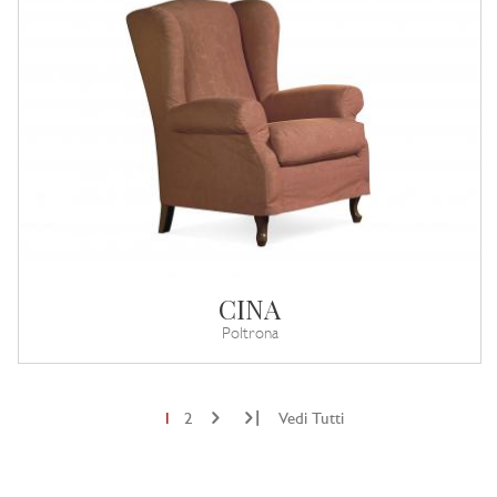
CINA
Poltrona
|
1
2
Vedi Tutti