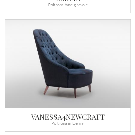
Poltrona base girevole
VANESSA4NEWCRAFT
Poltrona in Denim