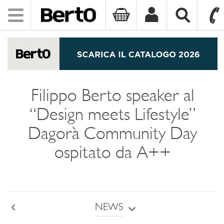
Toggle
navigation
SKIP TO CONTENT
Filippo Berto speaker al
“Design meets Lifestyle”
Dagorà Community Day
ospitato da A++
NEWS
Back