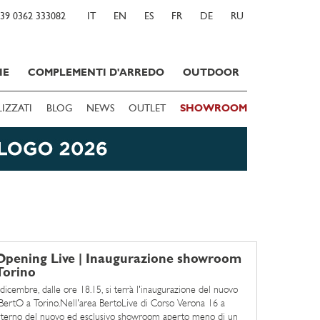
39 0362 333082
IT
EN
ES
FR
DE
RU
IE
COMPLEMENTI D'ARREDO
OUTDOOR
LIZZATI
BLOG
NEWS
OUTLET
SHOWROOM
Opening Live | Inaugurazione showroom
Torino
dicembre, dalle ore 18.15, si terrà l'inaugurazione del nuovo
ertO a Torino.Nell'area BertoLive di Corso Verona 16 a
'interno del nuovo ed esclusivo showroom aperto meno di un