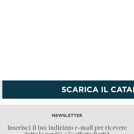
NEWSLETTER
Inserisci il tuo indirizzo e-mail per ricevere
tutte le novità e le offerte BertO