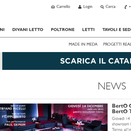
Carrello
Login
Cerca
+
NI
DIVANI LETTO
POLTRONE
LETTI
TAVOLI E SED
MADE IN MEDA
PROGETTI REA
NEWS
BertO 
BertO 
Giovedì 14 
showroom B
Torino, all