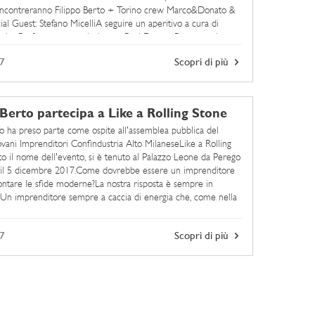
 incontreranno Filippo Berto + Torino crew Marco&Donato &
ial Guest: Stefano MicelliA seguire un aperitivo a cura di
nti e Performance musicale con Paul Demon.Per partecipare
7
Scopri di più
 Berto partecipa a Like a Rolling Stone
to ha preso parte come ospite all'assemblea pubblica del
ani Imprenditori Confindustria Alto MilaneseLike a Rolling
to il nome dell'evento, si è tenuto al Palazzo Leone da Perego
 il 5 dicembre 2017.Come dovrebbe essere un imprenditore
rontare le sfide moderne?La nostra risposta è sempre in
n imprenditore sempre a caccia di energia che, come nella
a ...
7
Scopri di più