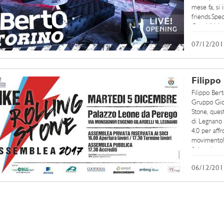
mese fa, si
friends.Spec
CuochiVola
è ...
07/12/201
Filippo
Filippo Ber
Gruppo Giov
Stone, ques
di Legnano
4.0 per aff
movimento!U
fisica, si trov
06/12/201