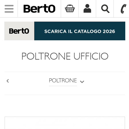
Toggle
navigation
SKIP TO CONTENT
POLTRONE UFFICIO
POLTRONE
Back