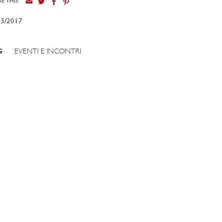
E THIS
03/2017
G
EVENTI E INCONTRI