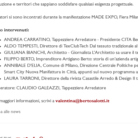
uzione e territori che sappiano soddisfare qualsiasi esigenza progettuale.
latori si sono incontrati durante la manifestazione MADE EXPO, Fiera Mil
o intervenuti:
ANDREA CARRATINO, Tappezziere Arredatore - Presidente CITA Be
ALDO TEMPESTI, Direttore di TexClubTech Dal tessuto tradizionale al 
GIULIANA BIANCHI, Architetto - Giornalista L’Architetto sa usare il t
FILIPPO BERTO, Imprenditore Artigiano Berto: storia di un’azienda artig
ANNIBALE D’ELIA, Comune di Milano, Direzione Centrale Politiche per 
Smart City Nuova Manifattura in Città, appunti sul nuovo programma 
LAURA TARRONI, Direttore della rivista Casastile Arredo & Design Il ta
eratore: CLAUDIO GALEAZZI, Tappezziere Arredatore
maggiori informazioni, scrivi a
valentina@bertosalotti.it
a alle news