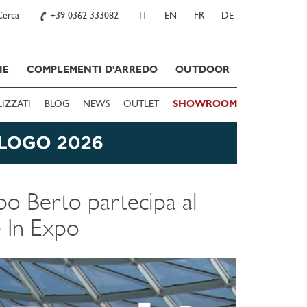
Cerca
+39 0362 333082
IT
EN
FR
DE
IE
COMPLEMENTI D'ARREDO
OUTDOOR
LIZZATI
BLOG
NEWS
OUTLET
SHOWROOM
ppo Berto partecipa al
 In Expo