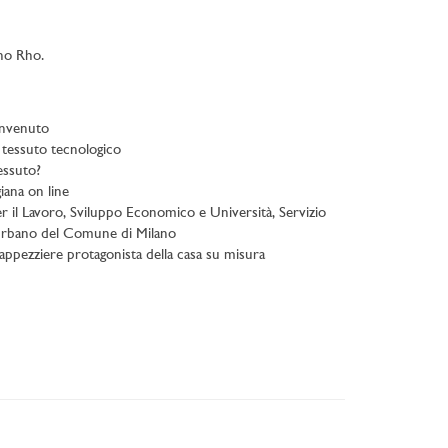
ano Rho.
nvenuto
tessuto tecnologico
essuto?
iana on line
il Lavoro, Sviluppo Economico e Università, Servizio
urbano del Comune di Milano
ppezziere protagonista della casa su misura