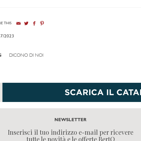
E THIS
07/2023
G
DICONO DI NOI
NEWSLETTER
Inserisci il tuo indirizzo e-mail per ricevere
tutte le novità e le offerte BertO