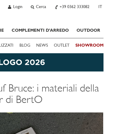
Login
Cerca
+39 0362 333082
IT
IE
COMPLEMENTI D'ARREDO
OUTDOOR
LIZZATI
BLOG
NEWS
OUTLET
SHOWROOM
f Bruce: i materiali della
r di BertO