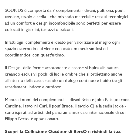
SOUNDS è composta da 7 complementi - divani, poltrona, pouf,
tavolino, tavolo e sedia - che mixando materiali e tessuti tecnologici
ad un comfort e design inconfondibile sono perfetti per essere
collocati in giardini, terrazzi o balconi.
Infatti ogni complementi è ideato per valorizzare al meglio ogni
spazio esterno in cui viene collocato, mimetizzandosi ed
coordinandosi con quest'ultimo.
Il Design dalle forme arrotondate e areose si ispira alla natura,
creando esclusivi giochi di luci e ombre che si proiettano anche
all’interno della casa creando un dialogo continuo e fluido tra gli
arredamenti indoor e outdoor.
Mentre i nomi dei complementi - i divani Brian e John B, la poltrona
Caroline, i tavolini Carl, il pouf Bruce, il tavolo CJ e la sedia Jackie -
sono ispirati ad artisti del panorama musicale internazionale di cui
Filippo Berto è appassionato.
Scopri la Collezione Outdoor di BertO e richiedi la tua