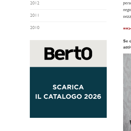
pers
2012
nego
2011
svizz
2010
==> 
Se 
atti