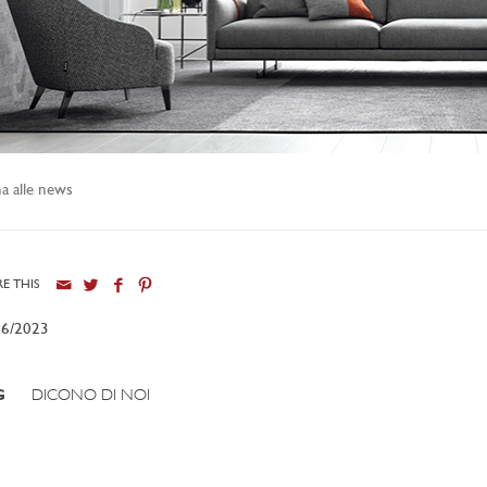
a alle news
E THIS
06/2023
G
DICONO DI NOI