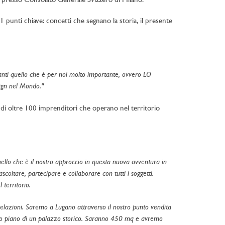
no presso Consolato Generale Svizzero di Milano.
 punti chiave: concetti che segnano la storia, il presente
nti quello che è per noi molto importante, ovvero LO
ign nel Mondo."
 di oltre 100 imprenditori che operano nel territorio
ello che è il nostro approccio in questa nuova avventura in
scoltare, partecipare e collaborare con tutti i soggetti.
territorio.
relazioni. Saremo a Lugano attraverso il nostro punto vendita
mo piano di un palazzo storico. Saranno 450 mq e avremo