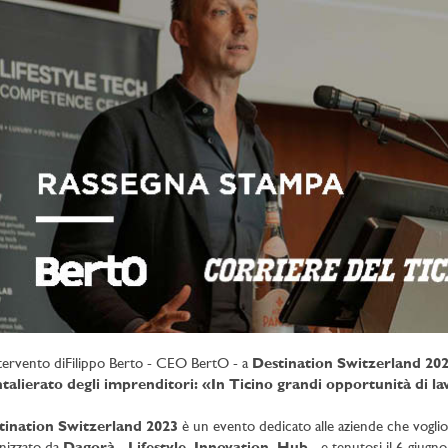
ntervento diFilippo Berto - CEO BertO - a
Destination Switzerland 20
talierato degli imprenditori: «In Ticino grandi opportunità di la
tination Switzerland 2023
è un evento dedicato alle aziende che voglion