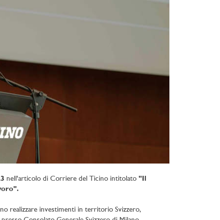
23
nell'articolo di Corriere del Ticino intitolato
"Il
voro".
o realizzare investimenti in territorio Svizzero,