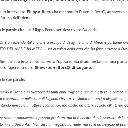
nizzato da
Dagorà - Lifestyle, Innovation, Hub
- e tenutosi il 6 giug
suo intervento
Filippo Berto
ha raccontato l'azienda BertO, attraverso 11
 futuro dell’azienda.
 le parole che usa Filippo Berto per descrivere l'azienda:
tO è un azienda italiana che si occupa di design. Siamo di Meda e portiamo ava
ITO DEL MADE IN MEDA: il set di valori della città che ha fatto nascere il Des
 fine del suo intervento ha avuto l'opportunità di annunciare ad una platea
zero l'apertura dello
Showroom BertO di Lugano.
 le sue parole:
viamo il Ticino e la Svizzera da tanti anni. Vogliamo quindi mettere in campo qu
o e soprattutto nella città di Lugano. Ovvero, vogliamo metterci a disposizione, a
ntando non solo un attore economico, ma anche un attore sociale all'interno del 
portante promuovere il proprio prodotto, ma lo è ancora di più costruire delle 
tto, in via Besso 42. Non sarà un negozio normale, ma sarà un negozio al pri