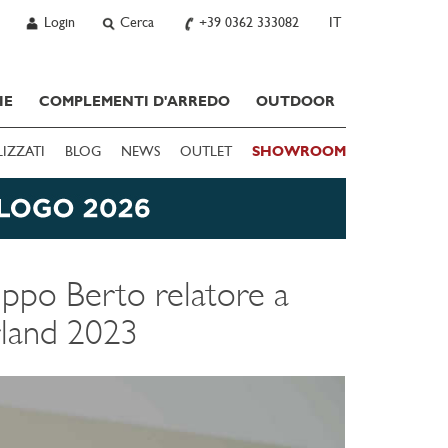
Login
Cerca
+39 0362 333082
IT
IE
COMPLEMENTI D'ARREDO
OUTDOOR
LIZZATI
BLOG
NEWS
OUTLET
SHOWROOM
lippo Berto relatore a
rland 2023