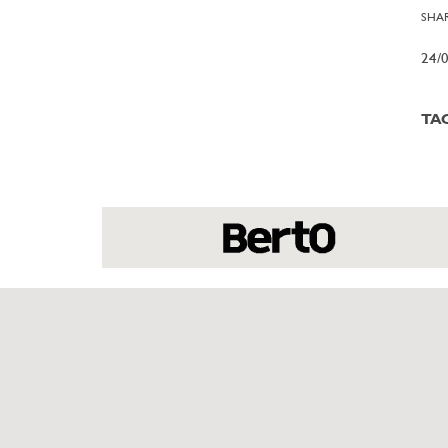
SHAR
24/
TA