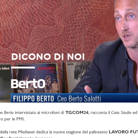
po Berto
Caso Studio
intervistato ai microfoni di
TGCOM24
, racconta il
ed 
ro per le PMI.
g della rete Mediaset dedica la nuova stagione del palinsesto
LAVORO FU