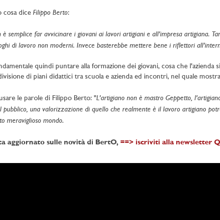
Filippo Berto
 cosa dice
:
è semplice far avvicinare i giovani ai lavori artigiani e all'impresa artigiana. T
oghi di lavoro non moderni. Invece basterebbe mettere bene i riflettori all'interno
ndamentale quindi puntare alla formazione dei giovani, cosa che l'azienda s
ivisione di piani didattici tra scuola e azienda ed incontri, nel quale mostra l
L'artigiano non è mastro Geppetto, l'artigiano
usare le parole di Filippo Berto: "
il pubblico, una valorizzazione di quello che realmente è il lavoro artigiano pot
to meraviglioso mondo.
a aggiornato sulle novità di BertO,
==> iscriviti alla newsletter 