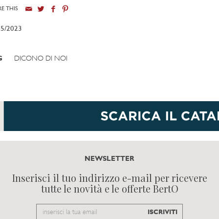
E THIS
05/2023
G
DICONO DI NOI
NEWSLETTER
Inserisci il tuo indirizzo e-mail per ricevere
tutte le novità e le offerte BertO
Email
ISCRIVITI
to