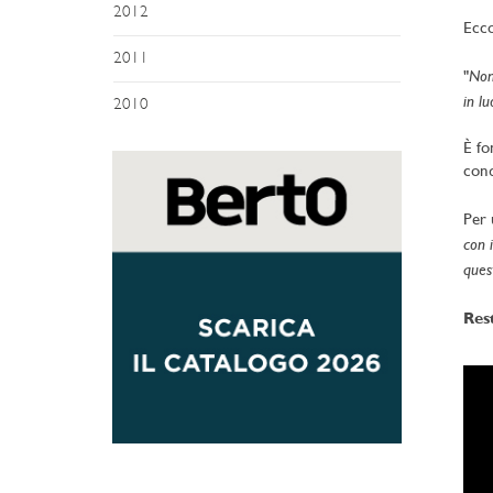
2012
Ecco
2011
Non 
"
in lu
2010
È fo
cond
Per 
con 
ques
Rest