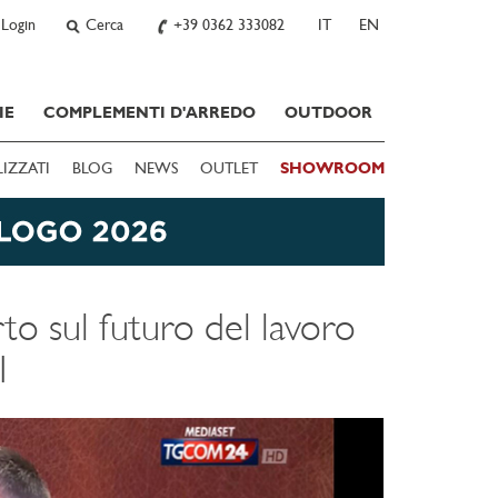
Login
Cerca
+39 0362 333082
IT
EN
IE
COMPLEMENTI D'ARREDO
OUTDOOR
LIZZATI
BLOG
NEWS
OUTLET
SHOWROOM
o sul futuro del lavoro
I