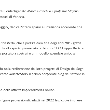
Marco Granelli
professor Stefano
 di Confartigianato
e il
scari di Venezia.
aggio,
dedica l'intero spazio a un'azienda eccellente che
Carlo Berto
, che a partire dalla fine degli anni 90' - grazie
tto allo spirito pionieristico del suo CEO Filippo Berto -
ha portato a costruire un modello aziendale unico al
do nella realizzazione dei loro progetti di Design dei Sogni
erso #BertoStory il primo corporate blog del settore in
delle attività imprenditoriali online.
igure professionali, infatti nel 2022 le piccole imprese