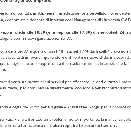
Confartigianato imprese
.
pertura di puntata, infatti, viene immediatamente interpellato il presidente
li
, economista e docente di International Management all'Università Ca' Fo
ervizio
in onda alle 10.30 (e in replica alle 17.00) di mercoledì 24 m
ialogare con la nuova generazione: BertO.
Fioravante
toria della BertO è quella di una PMI nata nel 1974 dai fratelli
e
 sua capacità di innovarsi, apprendere e affrontare nuove sfide, ma soprattu
aputo cogliere tutte le opportunità di crescita fornite da Internet, che lo 
do.
rnet diventa un mezzo di cui servirsi per affiancare i clienti di tutto il mon
 in Meda, per comunicare direttamente con loro e per raccontarsi attrav
.
Caso Studio
Ambassador Google
ienda è oggi
per il digitale e
per la promozione 
servizio viene affrontato un problema molto importante: la mancanza delle f
giane in italia hanno avuto difficoltà a reperire lavoratori nel settore.