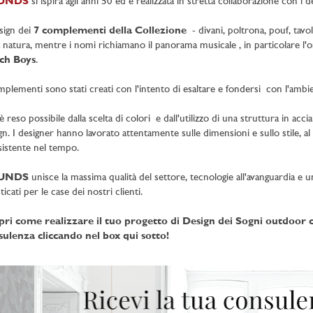
UNDS
si ispira agli anni 50 ed è realizzata in stretta collaborazione con i 
esign dei
7 complementi della Collezione
- divani, poltrona, pouf, tavol
a natura, mentre i nomi richiamano il panorama musicale , in particolare 
ch Boys
.
mplementi sono stati creati con l'intento di esaltare e fondersi con l'ambi
è reso possibile dalla scelta di colori e dall'utilizzo di una struttura in acc
gn. I designer hanno lavorato attentamente sulle dimensioni e sullo stile, a
sistente nel tempo.
UNDS
unisce la massima qualità del settore, tecnologie all'avanguardia e un
ticati per le case dei nostri clienti.
pri come realizzare il tuo progetto di Design dei Sogni outdoor 
sulenza cliccando nel box qui sotto!