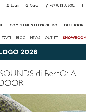
Login
Cerca
+39 0362 333082
IT
IE
COMPLEMENTI D'ARREDO
OUTDOOR
LIZZATI
BLOG
NEWS
OUTLET
SHOWROOM
 SOUNDS di BertO: A
TDOOR