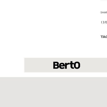
SHAR
13/
TA