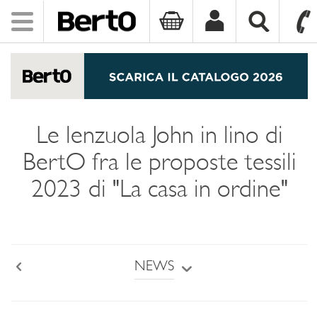
Toggle
navigation
SKIP TO CONTENT
Le lenzuola John in lino di
BertO fra le proposte tessili
2023 di "La casa in ordine"
NEWS
Back