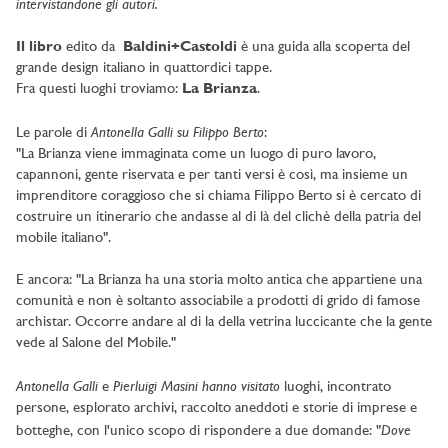
intervistandone gli autori.
Il libro
edito da
Baldini+Castoldi
è una guida alla scoperta del
grande design italiano in quattordici tappe.
Fra questi luoghi troviamo:
La Brianza
.
Antonella Galli su Filippo Berto
Le parole di
:
"La Brianza viene immaginata come un luogo di puro lavoro,
capannoni, gente riservata e per tanti versi è così, ma insieme un
imprenditore coraggioso che si chiama Filippo Berto si è cercato di
costruire un itinerario che andasse al di là del clichè della patria del
mobile italiano".
E ancora: "La Brianza ha una storia molto antica che appartiene una
comunità e non è soltanto associabile a prodotti di grido di famose
archistar. Occorre andare al di la della vetrina luccicante che la gente
vede al Salone del Mobile."
Antonella Galli
Pierluigi Masini hanno visitato
e
luoghi, incontrato
persone, esplorato archivi, raccolto aneddoti e storie di imprese e
Dove
botteghe, con l'unico scopo di rispondere a due domande: "