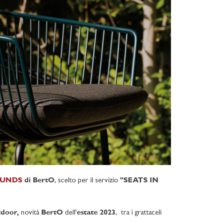
SOUNDS
di BertO
, scelto per il servizio
"SEATS IN
tdoor,
novità
BertO
dell'
estate 2023
, tra i grattaceli