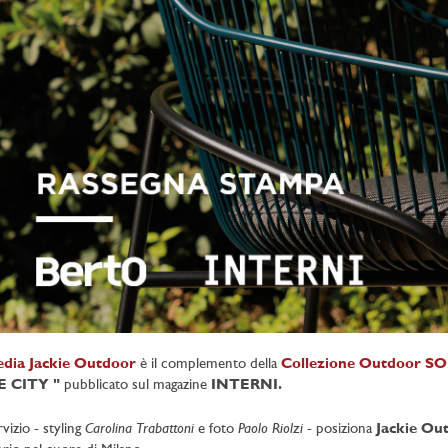
edia Jackie Outdoor
è il complemento della
Collezione Outdoor 
 CITY "
pubblicato sul magazine
INTERNI.
Carolina Trabattoni
Paolo Riolzi
rvizio - styling
e foto
-
posiziona
Jackie Ou