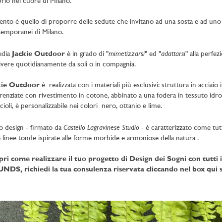
rio nel cuore di Milano.
tento è quello di proporre delle sedute che invitano ad una sosta e ad uno 
emporanei di Milano.
mimetizzarsi
adattarsi
edia
Jackie Outdoor
è in grado di "
" ed "
" alla perfe
ivere quotidianamente da soli o in compagnia.
kie Outdoor
è realizzata con i materiali più esclusivi: struttura in accia
erenziate con rivestimento in cotone, abbinato a una fodera in tessuto idror
cioli, è personalizzabile nei colori nero, ottanio e lime.
Castello Lagravinese Studio
uo design - firmato da
- è caratterizzato come tut
e linee tonde ispirate alle forme morbide e armoniose della natura .
pri come realizzare il tuo progetto di Design dei Sogni con tutt
NDS, richiedi la tua consulenza riservata cliccando nel box qui s