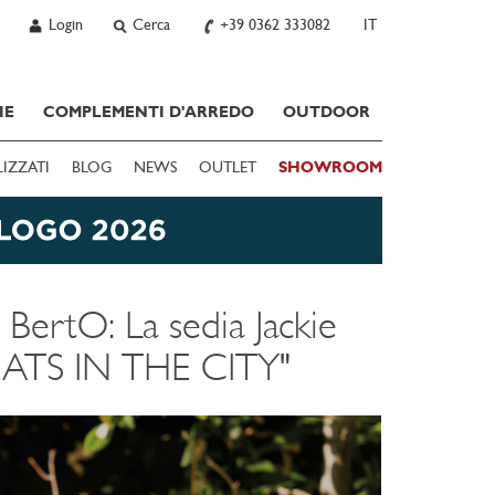
Login
Cerca
+39 0362 333082
IT
IE
COMPLEMENTI D'ARREDO
OUTDOOR
LIZZATI
BLOG
NEWS
OUTLET
SHOWROOM
ertO: La sedia Jackie
SEATS IN THE CITY"