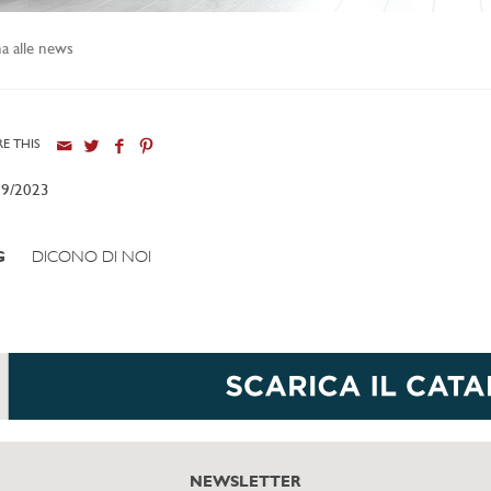
a alle news
E THIS
09/2023
G
DICONO DI NOI
NEWSLETTER