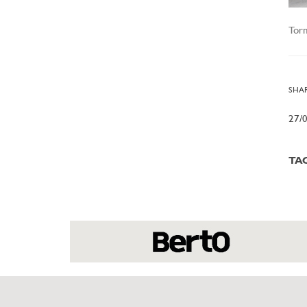
Torn
SHAR
27/
TA