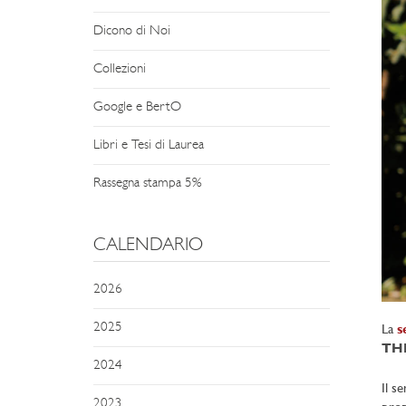
Dicono di Noi
Collezioni
Google e BertO
Libri e Tesi di Laurea
Rassegna stampa 5%
CALENDARIO
2026
2025
La
s
THE
2024
Il se
2023