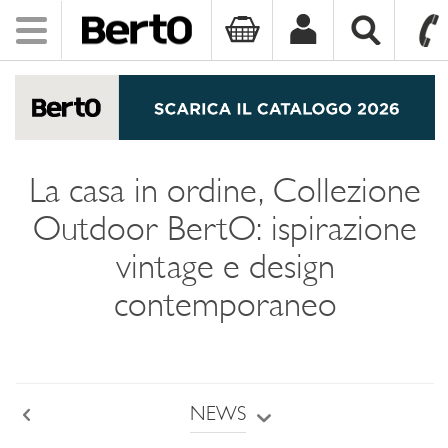
Toggle
navigation
SKIP TO CONTENT
La casa in ordine, Collezione
Outdoor BertO: ispirazione
vintage e design
contemporaneo
NEWS
Back