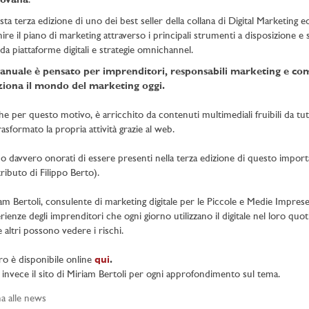
ovana
.
ta terza edizione di uno dei best seller della collana di Digital Marketing e
nire il piano di marketing attraverso i principali strumenti a disposizione e 
 da piattaforme digitali e strategie omnichannel.
manuale è pensato per imprenditori, responsabili marketing e comm
ziona il mondo del marketing oggi.
e per questo motivo, è arricchito da contenuti multimediali fruibili da tut
rasformato la propria attività grazie al web.
o davvero onorati di essere presenti nella terza edizione di questo impor
ributo di Filippo Berto).
am Bertoli, consulente di marketing digitale per le Piccole e Medie Imprese,
rienze degli imprenditori che ogni giorno utilizzano il digitale nel loro quot
 altri possono vedere i rischi.
ibro è disponibile online
qui
.
invece il sito di Miriam Bertoli per ogni approfondimento sul tema.
a alle news