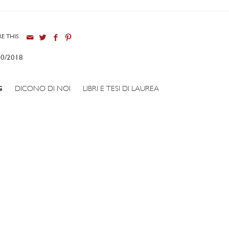
E THIS
10/2018
G
DICONO DI NOI
LIBRI E TESI DI LAUREA