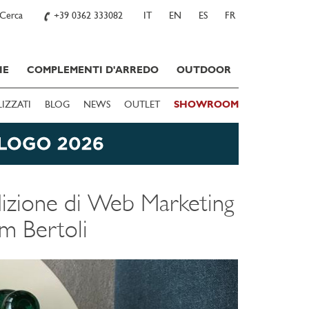
Cerca
+39 0362 333082
IT
EN
ES
FR
IE
COMPLEMENTI D'ARREDO
OUTDOOR
LIZZATI
BLOG
NEWS
OUTLET
SHOWROOM
edizione di Web Marketing
am Bertoli