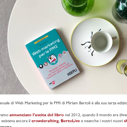
anuale di Web Marketing per le PMI di Miriam Bertoli è alla sua terza edizi
vamo
annunciato l'uscita del libro
nel 2012, quando il mondo era diver
esisteva ancora il
crowdcrafting
,
BertoLive
e neanche i nostri nuovi
s