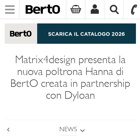
Toggle
navigation
SKIP TO CONTENT
Matrix4design presenta la
nuova poltrona Hanna di
BertO creata in partnership
con Dyloan
NEWS
Back