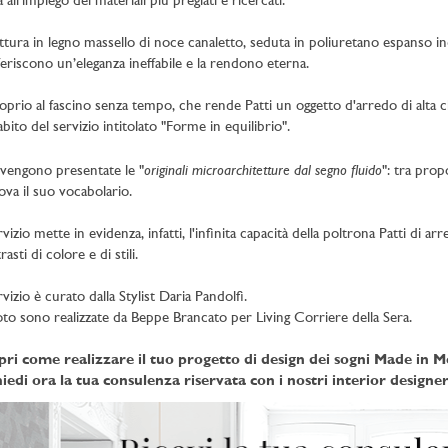
 all’impiego dei materiali più pregiati e ricercati.
ttura in legno massello di noce canaletto, seduta in poliuretano espanso ind
eriscono un’eleganza ineffabile e la rendono eterna.
oprio al fascino senza tempo, che rende Patti un oggetto d'arredo di alta cla
'abito del servizio intitolato "Forme in equilibrio".
originali microarchitetture dal segno fluido
vengono presentate le "
": tra prop
ova il suo vocabolario.
ervizio mette in evidenza, infatti, l'infinita capacità della poltrona Patti 
asti di colore e di stili.
rvizio è curato dalla Stylist Daria Pandolfi.
oto sono realizzate da Beppe Brancato per Living Corriere della Sera.
pri come realizzare il tuo progetto di design dei sogni Made in 
iedi ora la tua consulenza riservata con i nostri interior designer