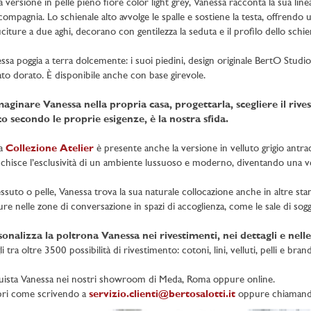
a versione in pelle pieno fiore color light grey, Vanessa racconta la sua line
compagnia. Lo schienale alto avvolge le spalle e sostiene la testa, offrendo u
uciture a due aghi, decorano con gentilezza la seduta e il profilo dello schi
ssa poggia a terra dolcemente: i suoi piedini, design originale BertO Stud
ato dorato. È disponibile anche con base girevole.
aginare Vanessa nella propria casa, progettarla, scegliere il riv
o secondo le proprie esigenze, è la nostra sfida.
la
Collezione Atelier
è presente anche la versione in velluto grigio antrac
cchisce l’esclusività di un ambiente lussuoso e moderno, diventando una ver
essuto o pelle, Vanessa trova la sua naturale collocazione anche in altre stan
re nelle zone di conversazione in spazi di accoglienza, come le sale di sogg
onalizza la poltrona Vanessa nei rivestimenti, nei dettagli e nelle
li tra oltre 3500 possibilità di rivestimento: cotoni, lini, velluti, pelli e b
ista Vanessa nei nostri showroom di Meda, Roma oppure online.
ri come scrivendo a
servizio.clienti@bertosalotti.it
oppure chiamand