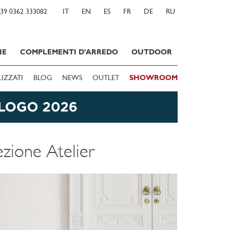
39 0362 333082
IT
EN
ES
FR
DE
RU
IE
COMPLEMENTI D'ARREDO
OUTDOOR
LIZZATI
BLOG
NEWS
OUTLET
SHOWROOM
ezione Atelier