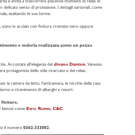
arità e invita a trascorrere piacevoli momenti di relax in
n delicato senso di protezione. I dettagli sartoriali, come
enale, esaltando le sue forme.
io, sono in acciaio con finitura cromato nero oppure
estimento e vederla realizzata come un pezzo
ite. Accostata all’eleganza del
divano Danton
, Vanessa
a protagonista dello stile ricercato e del relax.
ze: la camera da letto, l’anticamera, le nicchie della casa
iorno e ricevimento di alberghi e resort.
 finiture.
rand famosi come
Etro
,
Romo
,
C&C
.
o il numero
0362-333082
.