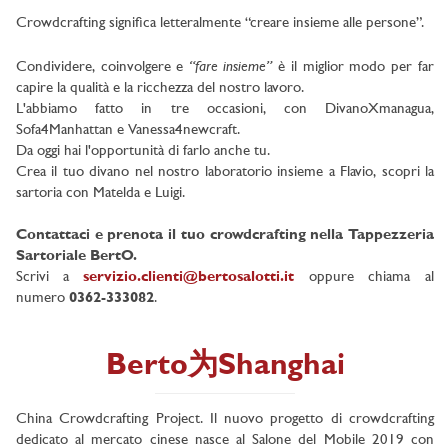
Crowdcrafting significa letteralmente “creare insieme alle persone”.
“fare insieme”
Condividere, coinvolgere e
è il miglior modo per far
capire la qualità e la ricchezza del nostro lavoro.
L'abbiamo fatto in tre occasioni, con DivanoXmanagua,
Sofa4Manhattan e Vanessa4newcraft.
Da oggi hai l'opportunità di farlo anche tu.
Crea il tuo divano nel nostro laboratorio insieme a Flavio, scopri la
sartoria con Matelda e Luigi.
Contattaci e prenota il tuo crowdcrafting nella Tappezzeria
Sartoriale BertO.
Scrivi a
servizio.clienti@bertosalotti.it
oppure chiama al
numero
0362-333082
.
Berto为Shanghai
China Crowdcrafting Project. Il nuovo progetto di crowdcrafting
dedicato al mercato cinese nasce al Salone del Mobile 2019 con