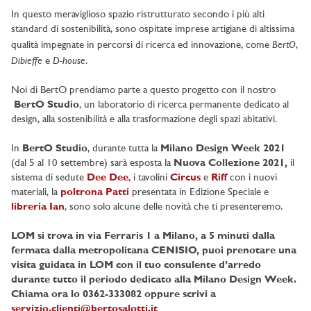
In questo meraviglioso spazio ristrutturato secondo i più alti
standard di sostenibilità, sono ospitate imprese artigiane di altissima
BertO
qualità impegnate in percorsi di ricerca ed innovazione, come
,
Dibieffe
D-house
e
.
Noi di BertO prendiamo parte a questo progetto con il nostro
BertO Studio
, un laboratorio di ricerca permanente dedicato al
design, alla sostenibilità e alla trasformazione degli spazi abitativi.
In
BertO Studio
, durante tutta la
Milano Design Week 2021
(dal 5 al 10 settembre) sarà esposta la
Nuova Collezione 2021,
il
sistema di sedute
Dee Dee
, i tavolini
Circus
e
Riff
con i nuovi
materiali, la
poltrona
Patti
presentata in Edizione Speciale e
libreria Ian
, sono solo alcune delle novità che ti presenteremo.
LOM si trova in via Ferraris 1 a Milano, a 5 minuti dalla
fermata dalla metropolitana CENISIO, p
uoi prenotare una
visita guidata in LOM con il tuo consulente d’arredo
durante tutto il periodo dedicato alla Milano Design Week.
Chiama ora lo 0362-333082 oppure scrivi a
servizio.clienti@bertosalotti.it