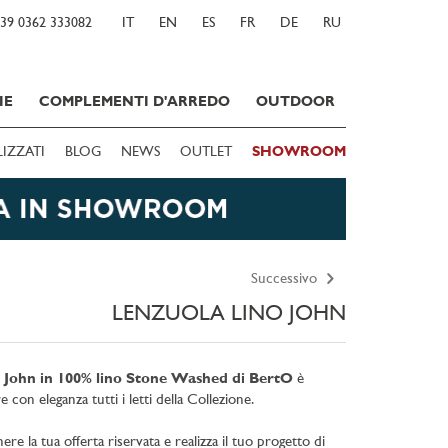
39 0362 333082
IT
EN
ES
FR
DE
RU
IE
COMPLEMENTI D'ARREDO
OUTDOOR
LIZZATI
BLOG
NEWS
OUTLET
SHOWROOM
Successivo
LENZUOLA LINO JOHN
ia John in 100% lino Stone Washed di BertO
è
 con eleganza tutti i letti della Collezione.
e la tua offerta riservata e realizza il tuo progetto di