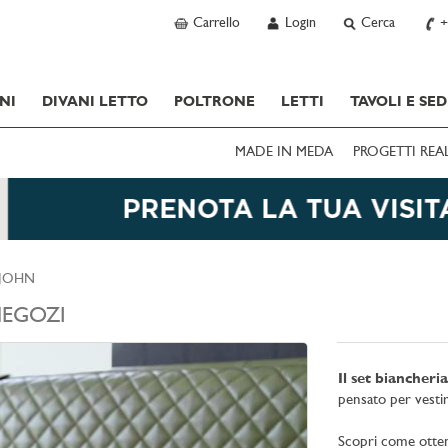
Carrello
Login
Cerca
+
NI
DIVANI LETTO
POLTRONE
LETTI
TAVOLI E SED
MADE IN MEDA
PROGETTI REA
 JOHN
EGOZI
Il set biancher
pensato per vestire
Scopri come ottener