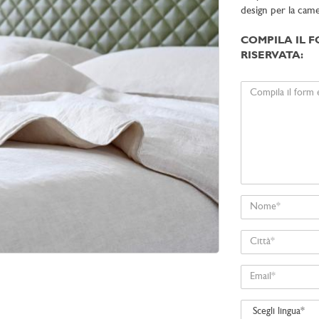
design per la camer
COMPILA IL F
RISERVATA:
Il
tuo
messaggio
Nome
Città
Email
Scegli