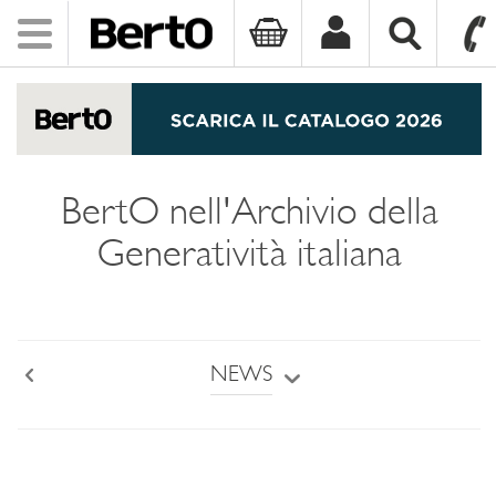
Toggle
navigation
SKIP TO CONTENT
BertO nell'Archivio della
Generatività italiana
NEWS
Back