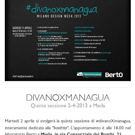
DIVANOXMANAGUA
Quinta sessione 2-4-2013 a Meda
Martedì 2 aprile si svolgerà la quinta sessione di #divanoXmanagua,
"baslètta"
interamente dedicata alla
. L'appuntamento è alle 18.00 nel
laboratorio Berto a
Meda, in via Consorziale dei Boschi, 21.