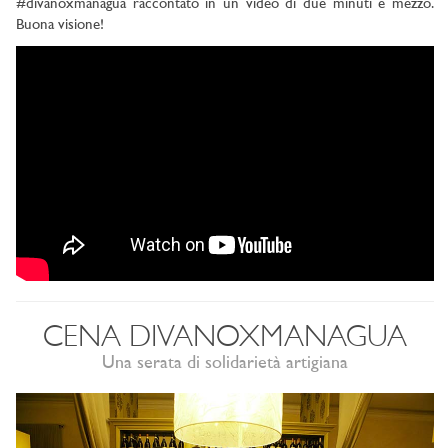
#divanoxmanagua raccontato in un video di due minuti e mezzo.
Buona visione!
CENA DIVANOXMANAGUA
Una serata di solidarietà artigiana