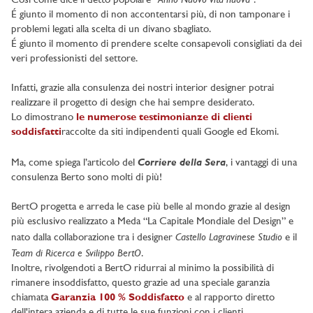
Così come dice il detto popolare “
”.
É giunto il momento di non accontentarsi più, di non tamponare i
problemi legati alla scelta di un divano sbagliato.
É giunto il momento di prendere scelte consapevoli consigliati da dei
veri professionisti del settore.
Infatti, grazie alla consulenza dei nostri interior designer potrai
realizzare il progetto di design che hai sempre desiderato.
Lo dimostrano
le numerose testimonianze di clienti
soddisfatti
raccolte da siti indipendenti quali Google ed Ekomi.
Corriere della Sera
Ma, come spiega l’articolo del
, i vantaggi di una
consulenza Berto sono molti di più!
BertO progetta e arreda le case più belle al mondo grazie al design
più esclusivo realizzato a Meda “La Capitale Mondiale del Design” e
Castello Lagravinese Studio
nato dalla collaborazione tra i designer
e il
Team di Ricerca e Svilippo BertO
.
Inoltre, rivolgendoti a BertO ridurrai al minimo la possibilità di
rimanere insoddisfatto, questo grazie ad una speciale garanzia
chiamata
Garanzia 100 % Soddisfatto
e al rapporto diretto
dell'intera azienda e di tutte le sue funzioni con i clienti.