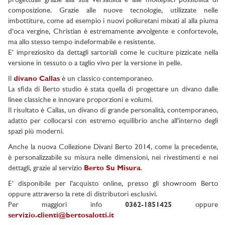
progettuali grazie alla sua versatilità e alle molteplici possibilità di
composizione. Grazie alle nuove tecnologie, utilizzate nelle
imbottiture, come ad esempio i nuovi poliuretani mixati al alla piuma
d’oca vergine, Christian è estremamente avvolgente e confortevole,
ma allo stesso tempo indeformabile e resistente.
E’ impreziosito da dettagli sartoriali come le cuciture pizzicate nella
versione in tessuto o a taglio vivo per la versione in pelle.
Il
divano Callas
è un classico contemporaneo.
La sfida di Berto studio è stata quella di progettare un divano dalle
linee classiche e innovare proporzioni e volumi.
Il risultato è Callas, un divano di grande personalità, contemporaneo,
adatto per collocarsi con estremo equilibrio anche all’interno degli
spazi più moderni.
Anche la nuova Collezione Divani Berto 2014, come la precedente,
è personalizzabile su misura nelle dimensioni, nei rivestimenti e nei
dettagli, grazie al servizio
Berto Su Misura
.
E’ disponibile per l’acquisto online, presso gli showroom Berto
oppure attraverso la rete di distributori esclusivi.
Per maggiori info
0362-1851425
oppure
servizio.clienti@bertosalotti.it